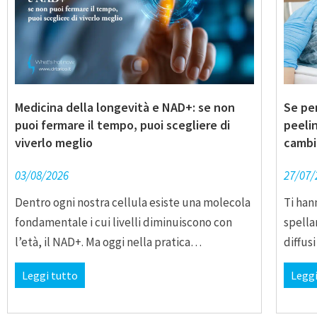
Medicina della longevità e NAD+: se non
Se pen
puoi fermare il tempo, puoi scegliere di
peelin
viverlo meglio
cambi
03/08/2026
27/07/
Dentro ogni nostra cellula esiste una molecola
Ti han
fondamentale i cui livelli diminuiscono con
spella
l’età, il NAD+. Ma oggi nella pratica…
diffus
Leggi tutto
Leggi