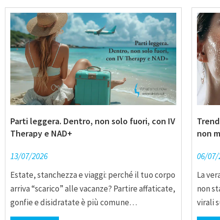
Parti leggera. Dentro, non solo fuori, con IV
Trend 
Therapy e NAD+
non m
13/07/2026
06/07/
Estate, stanchezza e viaggi: perché il tuo corpo
La ver
arriva “scarico” alle vacanze? Partire affaticate,
non st
gonfie e disidratate è più comune…
virali 