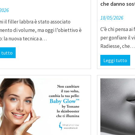
che danno sost
2026
18/05/2026
i il filler labbra è stato associato
C’è chi pensa ai
mento di volume, ma oggi l’obiettivo è
per gonfiare il 
o: la nuova tecnica a…
Radiesse, che…
 tutto
Leggi tutto