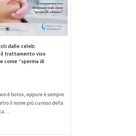
iesti dalle celeb:
 il trattamento viso
le come “sperma di
, non è botox, eppure è sempre
ietro il nome più curioso della
ica…