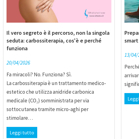
Il vero segreto è il percorso, non la singola
Prepar
seduta: carbossiterapia, cos'è e perché
smart 
funziona
13/04/
20/04/2026
Perché
Fa miracoli? No. Funziona? Sì.
arriva
La carbossiterapia è un trattamento medico-
signif
estetico che utilizza anidride carbonica
Leggi
medicale (CO₂) somministrata per via
sottocutanea tramite micro-aghi per
stimolare…
Leggi tutto