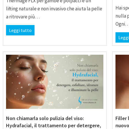
Thermage FLX per gambe e polpacci è un
Hai sp
lifting naturale e non invasivo che aiuta la pelle
nulla 
a ritrovare più…
Ogni
Leggi tutto
Leggi
Non chiamarla solo pulizia del viso:
Filler
Hydrafacial, il trattamento per detergere,
nuovo 