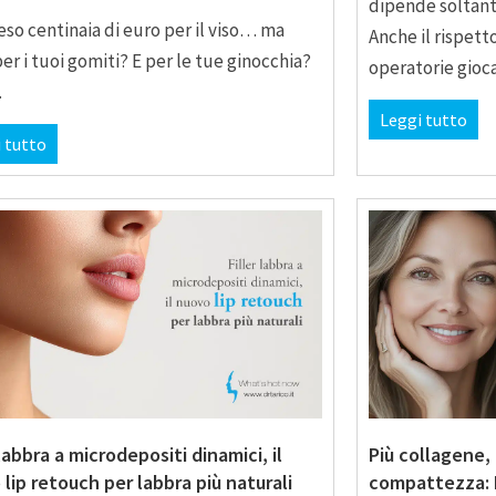
dipende soltant
eso centinaia di euro per il viso… ma
Anche il rispett
per i tuoi gomiti? E per le tue ginocchia?
operatorie gio
…
Leggi tutto
 tutto
 labbra a microdepositi dinamici, il
Più collagene, 
lip retouch per labbra più naturali
compattezza: Ra