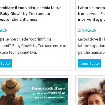
mbiare il tuo volto, cambia la tua
Labbro superio
: Baby Glow™ by Teoxane, lo
Non serve il Fill
oster che ti illumina
intervento, gr
2026
27/04/2026
 pelle non chiede “coprimi”, ma
Lavora dove il Fi
erami”: Baby Glow™ by Teoxane non è un
labbro superior
, è una tecnica iniettiva…
perché manca 
 tutto
Leggi tutto