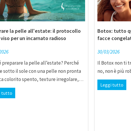
are la pelle all'estate: il protocollo
Botox: tutto q
viso per un incarnato radioso
facce congelate
2026
30/03/2026
 preparare la pelle all’estate? Perché
Il Botox non ti t
re sotto il sole con una pelle non pronta
no, non è più r
ica colorito spento, texture irregolare,…
Leggi tutto
 tutto