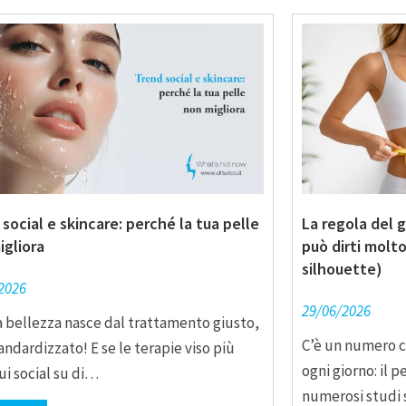
social e skincare: perché la tua pelle
La regola del g
igliora
può dirti molto
silhouette)
2026
29/06/2026
a bellezza nasce dal trattamento giusto,
C’è un numero 
andardizzato! E se le terapie viso più
ogni giorno: il 
sui social su di…
numerosi studi s