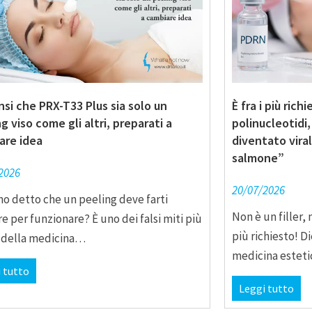
si che PRX-T33 Plus sia solo un
È fra i più rich
g viso come gli altri, preparati a
polinucleotidi,
are idea
diventato vira
salmone”
2026
20/07/2026
no detto che un peeling deve farti
Non è un filler
re per funzionare? È uno dei falsi miti più
più richiesto! D
i della medicina…
medicina estet
 tutto
Leggi tutto