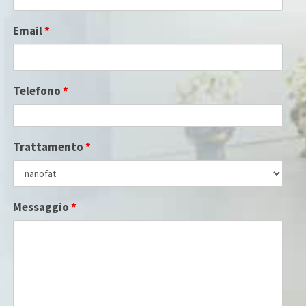
Email
*
Telefono
*
Trattamento
*
Messaggio
*