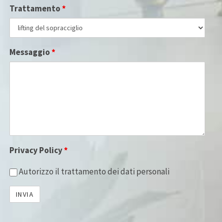
Trattamento
*
Messaggio
*
Privacy Policy
*
Autorizzo il trattamento dei dati personali