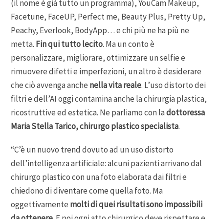
(il nome è già tutto un programma), YouCam Makeup,
Facetune, FaceUP, Perfect me, Beauty Plus, Pretty Up,
Peachy, Everlook, BodyApp… e chi più ne ha più ne
metta.
Fin qui tutto lecito
. Ma un conto è
personalizzare, migliorare, ottimizzare un selfie e
rimuovere difetti e imperfezioni, un altro è desiderare
che ciò avvenga anche
nella vita reale
. L’uso distorto dei
filtri e dell’AI oggi contamina anche la chirurgia plastica,
ricostruttive ed estetica. Ne parliamo con la
dottoressa
Maria Stella Tarico, chirurgo plastico specialista
.
“C’è un nuovo trend dovuto ad un uso distorto
dell’intelligenza artificiale: alcuni pazienti arrivano dal
chirurgo plastico con una foto elaborata dai filtri e
chiedono di diventare come quella foto. Ma
oggettivamente
molti di quei risultati sono impossibili
da ottenere.
E poi ogni atto chirurgico deve rispettare e