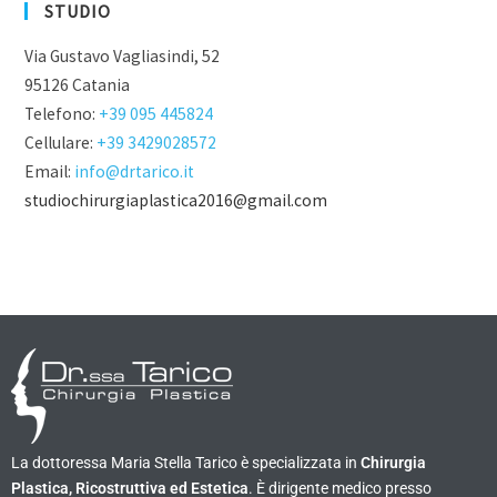
STUDIO
Via Gustavo Vagliasindi, 52
95126 Catania
Telefono:
+39 095 445824
Cellulare:
+39 3429028572
Email:
info@drtarico.it
studiochirurgiaplastica2016@gmail.com
La dottoressa Maria Stella Tarico è specializzata in
Chirurgia
Plastica, Ricostruttiva ed Estetica
. È dirigente medico presso