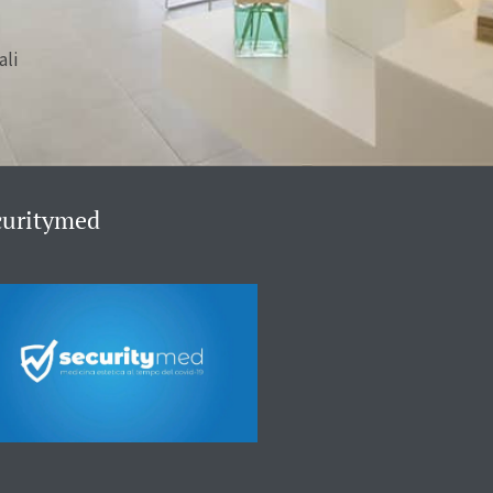
ali
curitymed