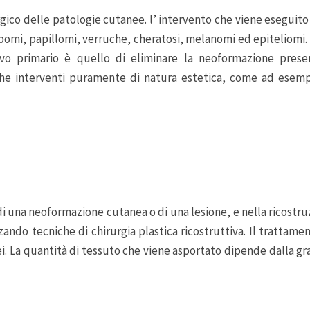
gico delle patologie cutanee. l’ intervento che viene eseguito
ipomi, papillomi, verruche, cheratosi, melanomi ed epiteliomi. 
tivo primario è quello di eliminare la neoformazione prese
che interventi puramente di natura estetica, come ad esempio
 di una neoformazione cutanea o di una lesione, e nella ricost
zando tecniche di chirurgia plastica ricostruttiva. Il trattame
ei. La quantità di tessuto che viene asportato dipende dalla gr