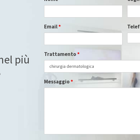
Email
*
Tele
Trattamento
*
nel più
e
Messaggio
*