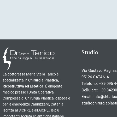
Studio
Via Gustavo Vagliasi
La dottoressa Maria Stella Tarico è
95126 CATANIA
specializzata in
Chirurgia Plastica,
Telefono:
+39 095 4
Ricostruttiva ed Estetica
. È dirigente
Cellulare:
+39 3429
medico presso l’Unità Operativa
Email:
info@drtarico
Complessa di Chirurgia Plastica, ospedale
studiochirurgiapla
per le emergenze Cannizzaro, Catania.
Iscritta al SICPRE e all’AICPE , le più
importanti società scientifiche italiane.