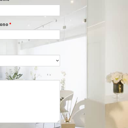
fono
*