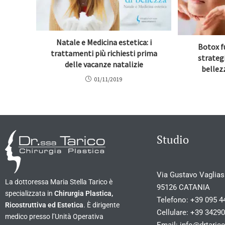
Natale e Medicina estetica: i
Botox fu
trattamenti più richiesti prima
strategi
delle vacanze natalizie
bellez
01/11/2019
Studio
Via Gustavo Vagliasi
La dottoressa Maria Stella Tarico è
95126 CATANIA
specializzata in
Chirurgia Plastica,
Telefono:
+39 095 4
Ricostruttiva ed Estetica
. È dirigente
Cellulare:
+39 3429
medico presso l’Unità Operativa
Email:
info@drtarico