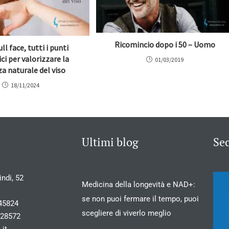
Ricomincio dopo i 50 – Uomo
ll face, tutti i punti
ci per valorizzare la
01/03/2019
za naturale del viso
18/11/2024
Ultimi blog
Se
ndi, 52
Medicina della longevità e NAD+:
se non puoi fermare il tempo, puoi
45824
scegliere di viverlo meglio
028572
.it