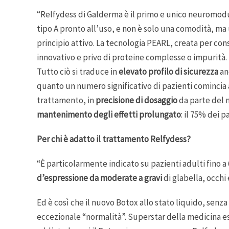
“Relfydess di Galderma è il primo e unico neuromod
tipo A pronto all’uso, e non è solo una comodità, ma u
principio attivo. La tecnologia PEARL, creata per co
innovativo e privo di proteine complesse o impurità.
Tutto ciò si traduce in
elevato profilo di sicurezza
anc
quanto un numero significativo di pazienti comincia ad
trattamento, in
precisione di dosaggio
da parte del 
mantenimento degli effetti prolungato
: il 75% dei 
Per chi è adatto il trattamento Relfydess?
“È particolarmente indicato su pazienti adulti fino 
d’espressione da moderate a gravi
di glabella, occhi 
Ed è così che il nuovo Botox allo stato liquido, senza 
eccezionale “normalità”. Superstar della medicina es