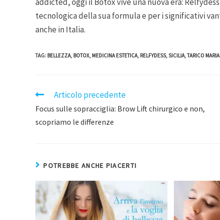
addicted, oggi il Botox vive una nuova era: Relfydes
tecnologica della sua formula e per i significativi va
anche in Italia.
TAG
:
BELLEZZA
,
BOTOX
,
MEDICINA ESTETICA
,
RELFYDESS
,
SICILIA
,
TARICO MARIA
Articolo precedente
Focus sulle sopracciglia: Brow Lift chirurgico e non,
scopriamo le differenze
POTREBBE ANCHE PIACERTI