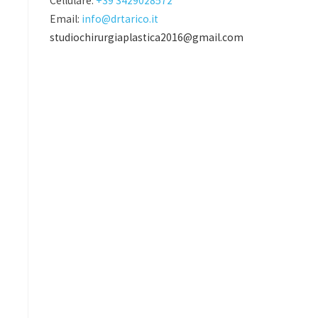
Cellulare:
+39 3429028572
Email:
info@drtarico.it
studiochirurgiaplastica2016@gmail.com