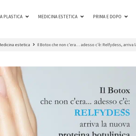
A PLASTICA
MEDICINA ESTETICA
PRIMA E DOPO
edicina estetica
Il Botox che non c’era… adesso c’è: Relfydess, arriva 