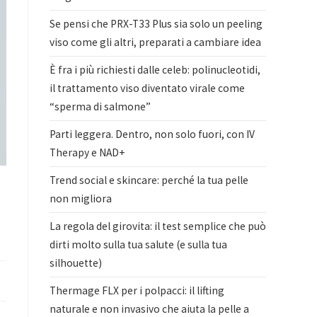
Se pensi che PRX-T33 Plus sia solo un peeling
viso come gli altri, preparati a cambiare idea
È fra i più richiesti dalle celeb: polinucleotidi,
il trattamento viso diventato virale come
“sperma di salmone”
Parti leggera. Dentro, non solo fuori, con IV
Therapy e NAD+
Trend social e skincare: perché la tua pelle
non migliora
La regola del girovita: il test semplice che può
dirti molto sulla tua salute (e sulla tua
silhouette)
Thermage FLX per i polpacci: il lifting
naturale e non invasivo che aiuta la pelle a