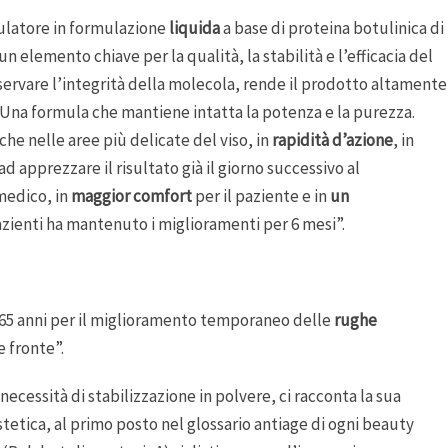
ulatore in formulazione
liquida
a base di proteina botulinica di
n elemento chiave per la qualità, la stabilità e l’efficacia del
nservare l’integrità della molecola, rende il prodotto altamente
 Una formula che mantiene intatta la potenza e la purezza.
he nelle aree più delicate del viso, in
rapidità d’azione
, in
 apprezzare il risultato già il giorno successivo al
medico, in
maggior comfort
per il paziente e in
un
pazienti ha mantenuto i miglioramenti per 6 mesi”.
a 65 anni per il miglioramento temporaneo delle
rughe
e fronte”.
necessità di stabilizzazione in polvere, ci racconta la sua
tetica, al primo posto nel glossario antiage di ogni beauty