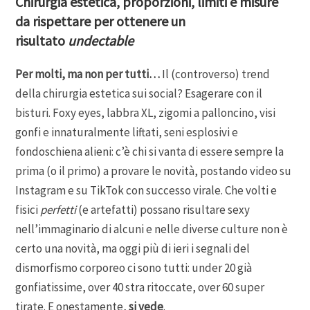
Chirurgia estetica, proporzioni, limiti e misure
da rispettare per ottenere un
risultato
undectable
Per molti, ma non per tutti…
Il (controverso) trend
della chirurgia estetica sui social? Esagerare con il
bisturi. Foxy eyes, labbra XL, zigomi a palloncino, visi
gonfi e innaturalmente liftati, seni esplosivi e
fondoschiena alieni: c’è chi si vanta di essere sempre la
prima (o il primo) a provare le novità, postando video su
Instagram e su TikTok con successo virale. Che volti e
fisici
perfetti
(e artefatti) possano risultare sexy
nell’immaginario di alcuni e nelle diverse culture non è
certo una novità, ma oggi più di ieri i segnali del
dismorfismo corporeo ci sono tutti: under 20 già
gonfiatissime, over 40 stra ritoccate, over 60 super
tirate. E onestamente,
si vede
.