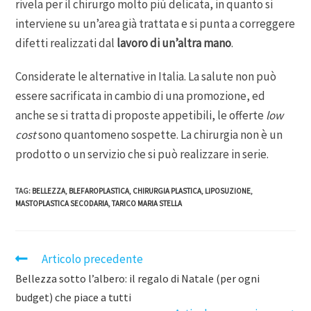
rivela per il chirurgo molto più delicata, in quanto si
interviene su un’area già trattata e si punta a correggere
difetti realizzati dal
lavoro di un’altra mano
.
Considerate le alternative in Italia. La salute non può
essere sacrificata in cambio di una promozione, ed
anche se si tratta di proposte appetibili, le offerte
low
cost
sono quantomeno sospette. La chirurgia non è un
prodotto o un servizio che si può realizzare in serie.
TAG
:
BELLEZZA
,
BLEFAROPLASTICA
,
CHIRURGIA PLASTICA
,
LIPOSUZIONE
,
MASTOPLASTICA SECODARIA
,
TARICO MARIA STELLA
Articolo precedente
Bellezza sotto l’albero: il regalo di Natale (per ogni
budget) che piace a tutti