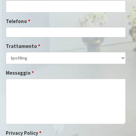
Telefono
*
Trattamento
*
Messaggio
*
Privacy Policy
*