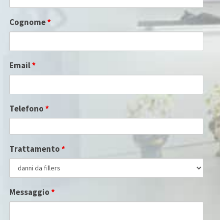
Cognome
*
Email
*
Telefono
*
Trattamento
*
Messaggio
*