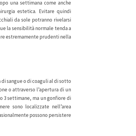
a dopo una settimana come anche
rurgia estetica. Evitare quindi
hiali da sole potranno rivelarsi
ue la sensibilità normale tenda a
essere estremamente prudenti nella
 di sangue o di coaguli al di sotto
ione o attraverso l’apertura di un
 2 o 3 settimane, ma un gonfiore di
nere sono localizzate nell’area
ccasionalmente possono persistere