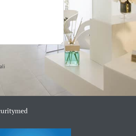
ali
curitymed