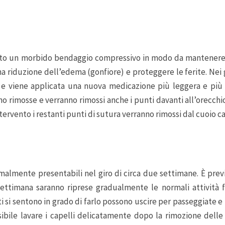
ato un morbido bendaggio compressivo in modo da mantener
una riduzione dell’edema (gonfiore) e proteggere le ferite. Nei g
e viene applicata una nuova medicazione più leggera e più 
o rimosse e verranno rimossi anche i punti davanti all’orecch
tervento i restanti punti di sutura verranno rimossi dal cuoio c
malmente presentabili nel giro di circa due settimane. È prev
ttimana saranno riprese gradualmente le normali attività f
ti si sentono in grado di farlo possono uscire per passeggiate e 
ossibile lavare i capelli delicatamente dopo la rimozione delle