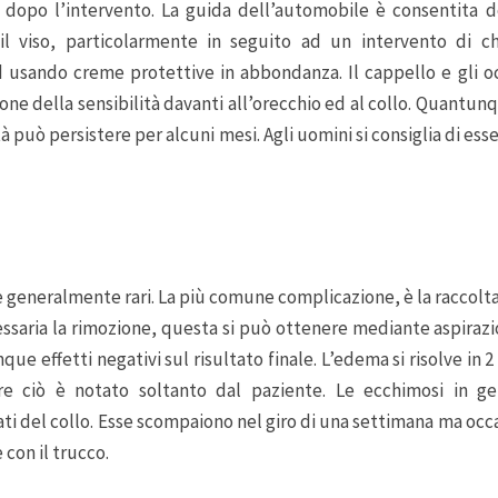
 dopo l’intervento. La guida dell’automobile è consentit
 il viso, particolarmente in seguito ad un intervento di chi
 usando creme protettive in abbondanza. Il cappello e gli occ
one della sensibilità davanti all’orecchio ed al collo. Quantunq
̀ può persistere per alcuni mesi. Agli uomini si consiglia di 
i e generalmente rari. La più comune complicazione, è la raccolta
cessaria la rimozione, questa si può ottenere mediante aspiraz
nque effetti negativi sul risultato finale. L’edema si risolve in
 ciò è notato soltanto dal paziente. Le ecchimosi in ge
ati del collo. Esse scompaiono nel giro di una settimana ma o
con il trucco.