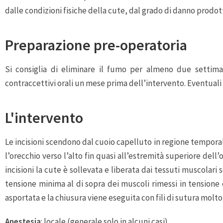
dalle condizioni fisiche della cute, dal grado di danno prodotto 
Preparazione pre-operatoria
Si consiglia di eliminare il fumo per almeno due settiman
contraccettivi orali un mese prima dell’intervento. Eventuali 
L'intervento
Le incisioni scendono dal cuoio capelluto in regione temporal
l’orecchio verso l’alto fin quasi all’estremità superiore del
incisioni la cute è sollevata e liberata dai tessuti muscolari
tensione minima al di sopra dei muscoli rimessi in tensione e
asportata e la chiusura viene eseguita con fili di sutura molto 
Anestesia
: locale (generale solo in alcuni casi)