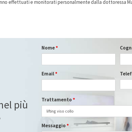
nno effettuati e monitorati personalmente dalla dottoressa Mar
Nome
*
Cog
Email
*
Tele
Trattamento
*
nel più
e
Messaggio
*