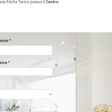
ia Stella Tarico presso il
Centro
nome
*
fono
*