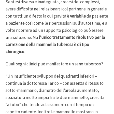
Sentirsi diversa e inadeguata, crearsi dei complessi,
avere difficoltà nel relazionarsi col partner e in generale
con tutti: un difetto la cui gravità è
variabile
da paziente
a paziente così come le ripercussioni sull’autostima, e a
volte ricorrere ad un supporto psicologico può essere
una soluzione. Ma
l’unico trattamento risolutivo per la
correzione della mammella tuberosa è di tipo
chirurgico
.
Quali segni clinici può manifestare un seno tuberoso?
“Un insufficiente sviluppo dei quadranti inferiori –
continua la dottoressa Tarico – con assenza di tessuto
sotto-mammario, diametro dell’areola aumentato,
spaziatura molto ampia fra le due mammelle, crescita
“a tubo” che tende ad assumere con il tempo un
aspetto cadente. Inoltre le mammelle mostrano in