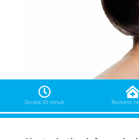
Durata: 60 minuti
Ricovero: n