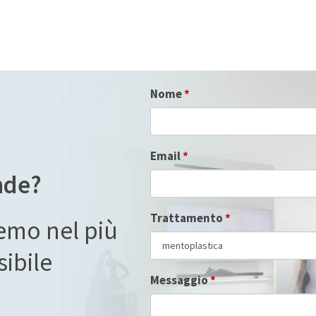
Nome
*
Email
*
nde?
Trattamento
*
remo nel più
ibile
Messaggio
*