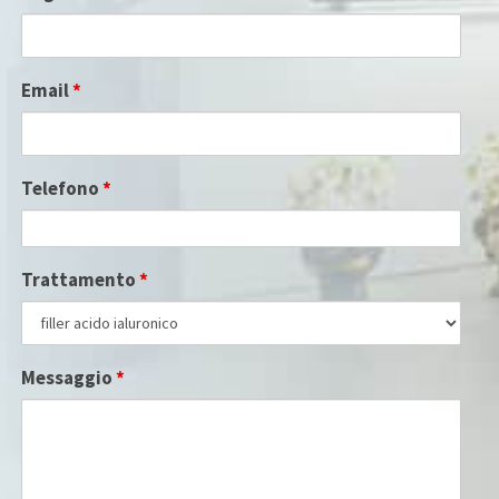
Email
*
Telefono
*
Trattamento
*
Messaggio
*