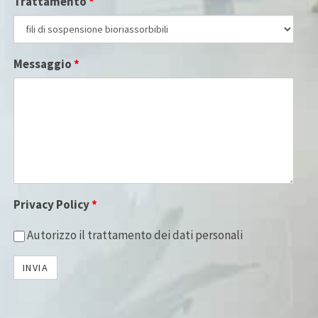
Trattamento
*
Messaggio
*
Privacy Policy
*
Autorizzo il trattamento dei dati personali