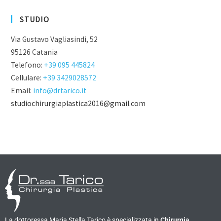
STUDIO
Via Gustavo Vagliasindi, 52
95126 Catania
Telefono:
+39 095 445824
Cellulare:
+39 3429028572
Email:
info@drtarico.it
studiochirurgiaplastica2016@gmail.com
La dottoressa Maria Stella Tarico è specializzata in
Chirurgia