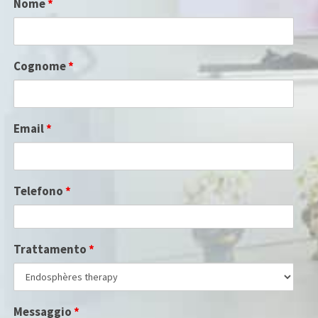
Nome
*
Cognome
*
Email
*
Telefono
*
Trattamento
*
Messaggio
*