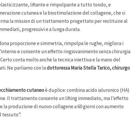
elasticizzante, liftante e rimpolpante a tutto tondo, e
generazione cutanea e la biostimolazione del collagene, che si
rma la mission di un trattamento progettato per restituire al
mmediati, progressivi e a lunga durata.
, dona proporzione e simmetria, rimpolpa le rughe, migliora i
all’interno e consente un effetto ringiovanimento senza chirurgia
 Certo conta molto anche la tecnica iniettiva e la mano del
ati. Ne parliamo con la
dottoressa Maria Stella Tarico, chirurgo
vecchiamento cutaneo
è duplice: combina acido ialuronico (HA)
ione. Il trattamento consente un lifting immediato, ma l’effetto
gue la produzione di nuovo collagene a 60 giorni con aumento
l tessuto”.