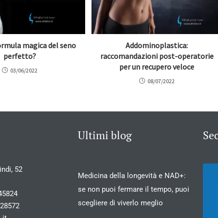
formula magica del seno
Addominoplastica:
perfetto?
raccomandazioni post-operatorie
per un recupero veloce
03/06/2022
08/07/2022
Ultimi blog
Se
ndi, 52
Medicina della longevità e NAD+:
se non puoi fermare il tempo, puoi
45824
scegliere di viverlo meglio
028572