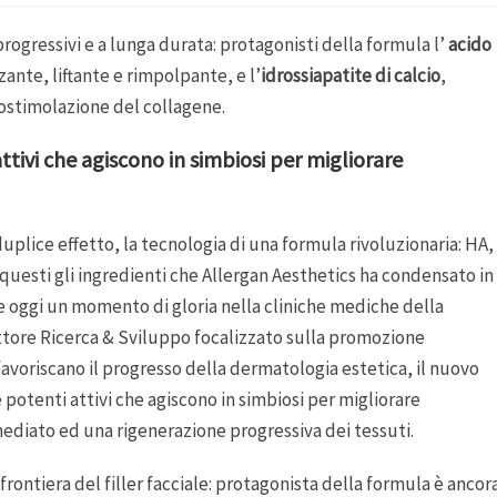
 progressivi e a lunga durata: protagonisti della formula l’
acido
ante, liftante e rimpolpante, e l’
idrossiapatite di calcio
,
iostimolazione del collagene.
ttivi che agiscono in simbiosi per migliorare
n duplice effetto, la tecnologia di una formula rivoluzionaria: HA,
 questi gli ingredienti che Allergan Aesthetics ha condensato in
e oggi un momento di gloria nella cliniche mediche della
ettore Ricerca & Sviluppo focalizzato sulla promozione
avoriscano il progresso della dermatologia estetica, il nuovo
ue potenti attivi che agiscono in simbiosi per migliorare
mmediato ed una rigenerazione progressiva dei tessuti.
rontiera del filler facciale: protagonista della formula è ancor