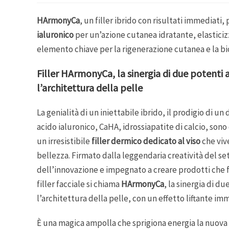
HArmonyCa
, un filler ibrido con risultati immediati,
ialuronico
per un’azione cutanea idratante, elasticizz
elemento chiave per la rigenerazione cutanea e la b
Filler HArmonyCa, la sinergia di due potenti a
l’architettura della pelle
La genialità di un iniettabile ibrido, il prodigio di u
acido ialuronico, CaHA, idrossiapatite di calcio, sono
un irresistibile
filler dermico dedicato al viso
che viv
bellezza. Firmato dalla leggendaria creatività del s
dell’innovazione e impegnato a creare prodotti che f
filler facciale si chiama
HArmonyCa
, la sinergia di d
l’architettura della pelle, con un effetto liftante i
È una magica ampolla che sprigiona energia la nuova f