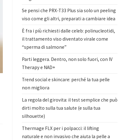
Se pensi che PRX-T33 Plus sia solo un peeling
viso come gli altri, preparati a cambiare idea
È fra i più richiesti dalle celeb: polinucleotidi,
il trattamento viso diventato virale come
“sperma di salmone”
Parti leggera. Dentro, non solo fuori, con IV
Therapy e NAD+
Trend social e skincare: perché la tua pelle
non migliora
La regola del girovita: il test semplice che può
dirti molto sulla tua salute (e sulla tua
silhouette)
Thermage FLX per i polpacci: il lifting
naturale e non invasivo che aiuta la pelle a