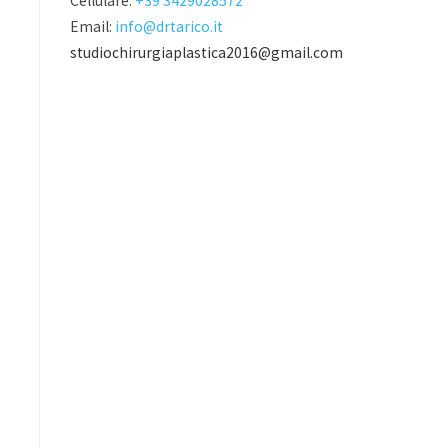
Cellulare:
+39 3429028572
Email:
info@drtarico.it
studiochirurgiaplastica2016@gmail.com