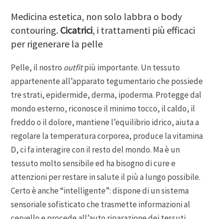
Medicina estetica, non solo labbra o body
contouring.
Cicatrici
, i trattamenti più efficaci
per rigenerare la pelle
Pelle, il nostro
outfit
più importante. Un tessuto
appartenente all’apparato tegumentario che possiede
tre strati, epidermide, derma, ipoderma. Protegge dal
mondo esterno, riconosce il minimo tocco, il caldo, il
freddo o il dolore, mantiene l’equilibrio idrico, aiuta a
regolare la temperatura corporea, produce la vitamina
D, ci fa interagire con il resto del mondo. Ma è un
tessuto molto sensibile ed ha bisogno di cure e
attenzioni per restare in salute il più a lungo possibile.
Certo è anche “intelligente”: dispone di un sistema
sensoriale sofisticato che trasmette informazioni al
cervello e procede all’auto riparazione dei tessuti