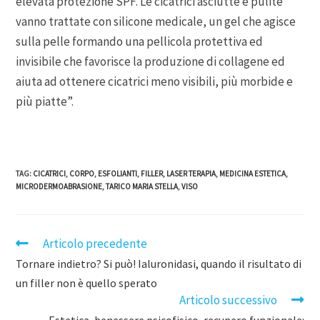
elevata protezione SPF. Le cicatrici asciutte e pulite
vanno trattate con silicone medicale, un gel che agisce
sulla pelle formando una pellicola protettiva ed
invisibile che favorisce la produzione di collagene ed
aiuta ad ottenere cicatrici meno visibili, più morbide e
più piatte”.
TAG
:
CICATRICI
,
CORPO
,
ESFOLIANTI
,
FILLER
,
LASER TERAPIA
,
MEDICINA ESTETICA
,
MICRODERMOABRASIONE
,
TARICO MARIA STELLA
,
VISO
Articolo precedente
Tornare indietro? Si può! Ialuronidasi, quando il risultato di
un filler non è quello sperato
Articolo successivo