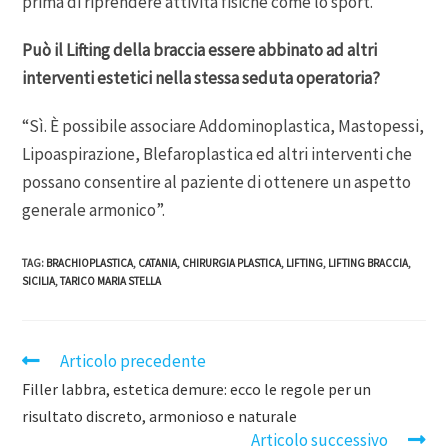
prima di riprendere attività fisiche come lo sport.
Può il Lifting della braccia essere abbinato ad altri
interventi estetici nella stessa seduta operatoria?
“Sì. È possibile associare Addominoplastica, Mastopessi,
Lipoaspirazione, Blefaroplastica ed altri interventi che
possano consentire al paziente di ottenere un aspetto
generale armonico”.
TAG
:
BRACHIOPLASTICA
,
CATANIA
,
CHIRURGIA PLASTICA
,
LIFTING
,
LIFTING BRACCIA
,
SICILIA
,
TARICO MARIA STELLA
Articolo precedente
Filler labbra, estetica demure: ecco le regole per un
risultato discreto, armonioso e naturale
Articolo successivo