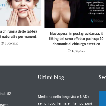
a chirurgia delle labbra
Mastopessi in post gravidanza, il
ti naturali e permanenti
lifting del seno effetto push up: 10
domande al chirurgo estetico
11/09/2020
13/01/2025
Ultimi blog
Se
ndi, 52
Medicina della longevità e NAD+:
se non puoi fermare il tempo, puoi
45824