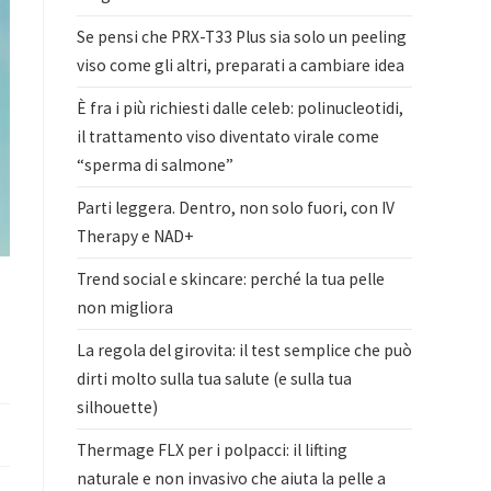
Se pensi che PRX-T33 Plus sia solo un peeling
viso come gli altri, preparati a cambiare idea
È fra i più richiesti dalle celeb: polinucleotidi,
il trattamento viso diventato virale come
“sperma di salmone”
Parti leggera. Dentro, non solo fuori, con IV
Therapy e NAD+
Trend social e skincare: perché la tua pelle
non migliora
La regola del girovita: il test semplice che può
dirti molto sulla tua salute (e sulla tua
silhouette)
Thermage FLX per i polpacci: il lifting
naturale e non invasivo che aiuta la pelle a