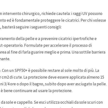
un intervento chirurgico, richiede cautela: i raggi UV possono
o ed è fondamentale proteggere le cicatrici. Per chi volesse
, basterà seguire i seguenti consigli:
tiramento della pelle e a prevenire cicatrici ipertrofiche e
t-operatorio. Formulate per accelerare il processo di
a al fine di farla guarire meglio e prima. Una sottile barriera
mante.
e. Con un SPF50+ è possibile restare al sole molto di più. La
er cm2 di cute. La protezione deve essere applicata almeno 15
ni 3/4 ore o dopo il bagno, subito dopo aver asciugato la pelle.
 è bene continuare ad usare la protezione.
 da sole e cappello. Se esci utilizza occhiali da sole scuri con