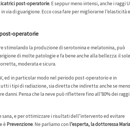
cicatrici post-operatorie
. E seppur meno intensi, anche i raggi 
 via di guarigione. Ecco cosa fare per migliorarne l’elasticità 
 post-operatorie
ore stimolando la produzione di serotonina e melatonina, può
uarigione di molte patologie e fa bene anche alla bellezza: il sol
corretta, moderata e sicura.
, ed in particolar modo nel periodo post-operatorio e in
utti i tipi di radiazione, sia diretta che indiretta: anche se men
e danni. Pensa che la neve può riflettere fino all’80% dei raggi
e sana, e per ottimizzare i risultati dell’intervento ed evitare
ne è
Prevenzione
. Ne parliamo con
l’esperta, la dottoressa Mari