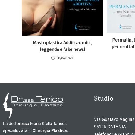
Permalip, l
Mastoplastica Additiva: miti,
per risulta
leggende e fake news!
08/04/2022
Studio
Via Gustavo Vagliasi
La dottoressa Maria Stella Tarico è
95126 CATANIA
specializzata in
Chirurgia Plastica,
Telefono:
+39 095 4