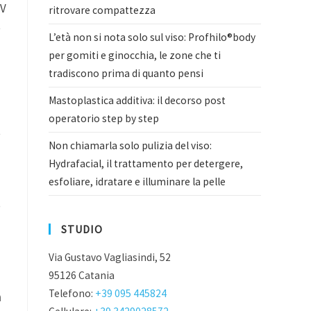
UV
ritrovare compattezza
e
L’età non si nota solo sul viso: Profhilo®body
per gomiti e ginocchia, le zone che ti
tradiscono prima di quanto pensi
Mastoplastica additiva: il decorso post
operatorio step by step
e
Non chiamarla solo pulizia del viso:
Hydrafacial, il trattamento per detergere,
esfoliare, idratare e illuminare la pelle
o
STUDIO
Via Gustavo Vagliasindi, 52
95126 Catania
Telefono:
+39 095 445824
a