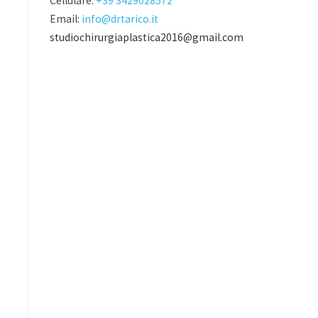
Cellulare:
+39 3429028572
Email:
info@drtarico.it
studiochirurgiaplastica2016@gmail.com