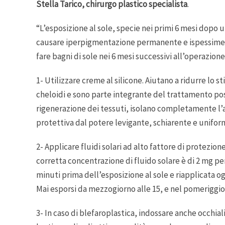
Stella Tarico, chirurgo plastico specialista
.
“L’esposizione al sole, specie nei primi 6 mesi dopo 
causare iperpigmentazione permanente e ispessiment
fare bagni di sole nei 6 mesi successivi all’operazione
1- Utilizzare creme al silicone. Aiutano a ridurre lo s
cheloidi e sono parte integrante del trattamento pos
rigenerazione dei tessuti, isolano completamente l’are
protettiva dal potere levigante, schiarente e unifor
2- Applicare fluidi solari ad alto fattore di protezion
corretta concentrazione di fluido solare è di 2 mg p
minuti prima dell’esposizione al sole e riapplicata og
Mai esporsi da mezzogiorno alle 15, e nel pomeriggio
3- In caso di blefaroplastica, indossare anche occhiali