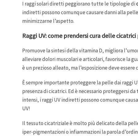
I raggi solari diretti peggiorano tutte le tipologie di
indiretti possono comunque causare danni alla pelle in
minimizzarne l’aspetto.
Raggi UV: come prendersi cura delle cicatrici
Promuove la sintesi della vitamina D, migliora l’um
alleviare dolori muscolari e articolari, favorisce la g
è un prezioso alleato, ma l’esposizione deve essere 
È sempre importante proteggere la pelle dai raggi UV
presenza di cicatrici. Ed è necessario proteggersi da t
intensi, i raggi UV indiretti possono comunque causar
UV!
Il tessuto cicatriziale è molto più delicato della pell
iper-pigmentazioni o infiammazioni la parola d’ordi