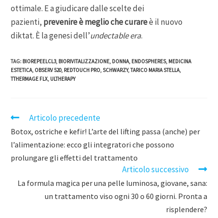
ottimale. E a giudicare dalle scelte dei
pazienti,
prevenire è meglio che curare
è il nuovo
diktat. È la genesi dell’
undectable era
.
TAG
:
BIOREPEELCL3
,
BIORIVITALIZZAZIONE
,
DONNA
,
ENDOSPHERES
,
MEDICINA
ESTETICA
,
OBSERV 520
,
REDTOUCH PRO
,
SCHWARZY
,
TARICO MARIA STELLA
,
TTHERMAGE FLX
,
ULTHERAPY
Articolo precedente
Botox, ostriche e kefir! L’arte del lifting passa (anche) per
l’alimentazione: ecco gli integratori che possono
prolungare gli effetti del trattamento
Articolo successivo
La formula magica per una pelle luminosa, giovane, sana:
un trattamento viso ogni 30 o 60 giorni. Pronta a
risplendere?