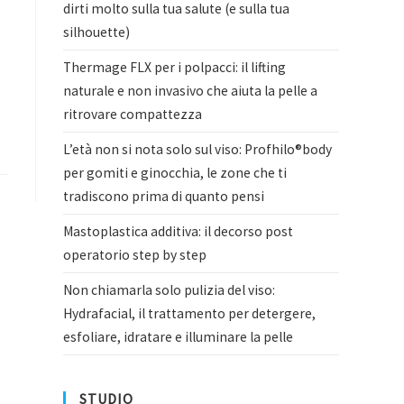
dirti molto sulla tua salute (e sulla tua
silhouette)
Thermage FLX per i polpacci: il lifting
naturale e non invasivo che aiuta la pelle a
ritrovare compattezza
L’età non si nota solo sul viso: Profhilo®body
per gomiti e ginocchia, le zone che ti
tradiscono prima di quanto pensi
Mastoplastica additiva: il decorso post
operatorio step by step
Non chiamarla solo pulizia del viso:
Hydrafacial, il trattamento per detergere,
esfoliare, idratare e illuminare la pelle
STUDIO