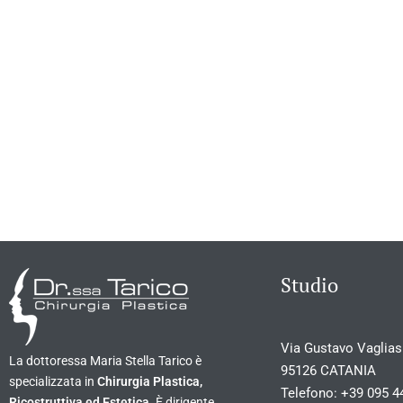
Studio
Via Gustavo Vagliasi
La dottoressa Maria Stella Tarico è
95126 CATANIA
specializzata in
Chirurgia Plastica,
Telefono:
+39 095 4
Ricostruttiva ed Estetica
. È dirigente