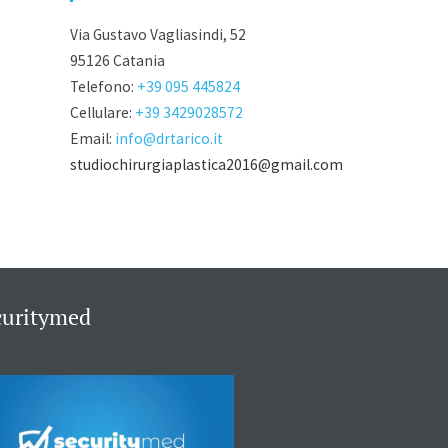
Via Gustavo Vagliasindi, 52
95126 Catania
Telefono:
+39 095 445824
Cellulare:
+39 3429028572
Email:
info@drtarico.it
studiochirurgiaplastica2016@gmail.com
curitymed