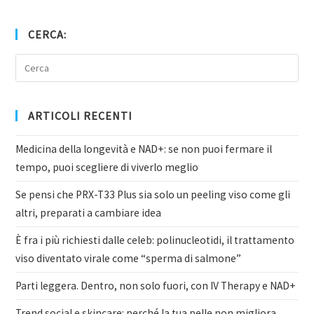
CERCA:
ARTICOLI RECENTI
Medicina della longevità e NAD+: se non puoi fermare il
tempo, puoi scegliere di viverlo meglio
Se pensi che PRX-T33 Plus sia solo un peeling viso come gli
altri, preparati a cambiare idea
È fra i più richiesti dalle celeb: polinucleotidi, il trattamento
viso diventato virale come “sperma di salmone”
Parti leggera. Dentro, non solo fuori, con IV Therapy e NAD+
Trend social e skincare: perché la tua pelle non migliora