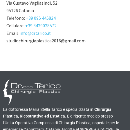
Via Gustavo Vagliasindi, 52
95126 Catania
Telefono:
+39 095 445824
Cellulare:
+39 3429028572
Email:
info@drtarico.it
studiochirurgiaplastica2016@gmail.com
La dottoressa Maria Stella Tarico è specializzata in
Chirurgia
Plastica, Ricostruttiva ed Estetica
. È dirigente medico presso
l’Unità Operativa Complessa di Chirurgia Plastica, ospedale per le
emergenze Cannizzaro, Catania. Iscritta al SICPRE e all’AICPE , le