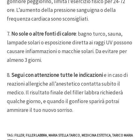
gonfiore peggiorino, limita l’esercizio fisico per 24-72
ore. L’aumento della pressione sanguigna o della
frequenza cardiaca sono sconsigliati.
7.
No sole o altre fonti di calore
: bagno turco, sauna,
lampade solari o esposizione diretta ai raggi UV possono
causare infiammazioni o macchie solari. Da evitare per
almeno 3 giorni.
8.
Segui con attenzione tutte le indicazioni
e in caso di
reazioni allergiche all’anestetico contatta subito il
medico. Il risultato finale del filler labbra richiederà
qualche giorno, e quando il gonfiore sparirà potrai
ammirare il tuo nuovo sorriso.
TAG
:
FILLER
,
FILLER LABBRA
,
MARIA STELLA TARICO
,
MEDICINA ESTETICA
,
TARICO MARIA