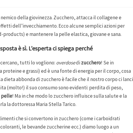
è nemico della giovinezza. Zucchero, attacca il collagene e
ffetti dell’invecchiamento. Ecco alcune semplici azioni per
d-products) e mantenere la pelle elastica, giovane e sana.
sposta è sì. L’esperta ci spiega perché
cercano, tutti lo vogliono:
overdose
di
zucchero
! Se in
proteine e grassi) ed è una fonte di energia per il corpo, cosa
dieta abbonda di zucchero è facile che il nostro corpo ci lanci
imita (molto!) il suo consumo sono evidenti: perdita di peso,
a pelle
! Ma in che modo lo zucchero influisce sulla salute e la
arla la dottoressa Maria Stella Tarico.
limenti che si convertono in zucchero (come i carboidrati
, i coloranti, le bevande zuccherine ecc.) diamo luogo a un