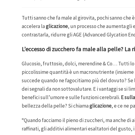
Tutti sanno che fa male al girovita, pochi sanno che 
accelera la
glicazione
, un processo che aumenta gli e
contrastarla, ridurre gli AGE (Advanced Glycation En
L’eccesso di zucchero fa male alla pelle? La ri
Glucosio, fruttosio, dolci, merendine & Co… Tutti lo 
piccolissime quantità è un macronutriente (insieme a 
succede quando ne fagocitiamo più del dovuto? Se la 
dei segnali da non sottovalutare. E i vantaggi se si l
benefici sull’umore e sulle funzioni cerebrali.
E sull
bellezza della pelle? Si chiama
glicazione
, e ce ne p
“Quando facciamo il pieno di zuccheri, ma anche di a
raffinati, gli additivi alimentari esaltatori del gusto