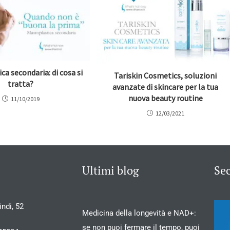
ca secondaria: di cosa si
Tariskin Cosmetics, soluzioni
tratta?
avanzate di skincare per la tua
nuova beauty routine
11/10/2019
12/03/2021
Ultimi blog
Se
ndi, 52
Medicina della longevità e NAD+:
se non puoi fermare il tempo, puoi