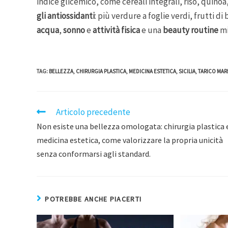
indice glicemico, come cereali integrali, riso, quinoa
gli antiossidanti
: più verdure a foglie verdi, frutti di
acqua
,
sonno
e
attività fisica
e una
beauty routine
mi
TAG
:
BELLEZZA
,
CHIRURGIA PLASTICA
,
MEDICINA ESTETICA
,
SICILIA
,
TARICO MARI
Articolo precedente
Non esiste una bellezza omologata: chirurgia plastica 
medicina estetica, come valorizzare la propria unicità
senza conformarsi agli standard.
POTREBBE ANCHE PIACERTI