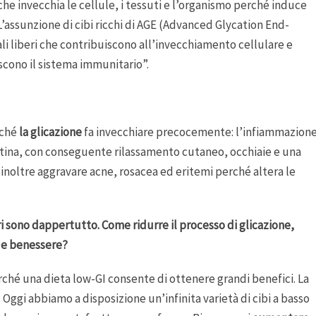
he invecchia le cellule, i tessuti e l’organismo perché induce
 L’assunzione di cibi ricchi di AGE (Advanced Glycation End-
li liberi che contribuiscono all’invecchiamento cellulare e
iscono il sistema immunitario”.
rché
la glicazione
fa invecchiare precocemente: l’infiammazion
ina, con conseguente rilassamento cutaneo, occhiaie e una
 inoltre aggravare acne, rosacea ed eritemi perché altera le
 sono dappertutto. Come ridurre il processo di glicazione,
a e benessere?
erché una dieta low-GI consente di ottenere grandi benefici. La
. Oggi abbiamo a disposizione un’infinita varietà di cibi a basso