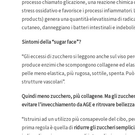
processo chiamato glicazione, una reazione chimica c
stress ossidativo e favorisce i processi infiammatori.
products) genera una quantità elevatissima di radica
cutaneo, danneggiano i batteri intestinali e indebol
Sintomi della “sugar face”?
“Gli eccessi di zucchero si leggono anche sul viso pe
produce enzimi che scompongono collagene ed elast
pelle meno elastica, più rugosa, sottile, spenta. Può
strutture vascolari”.
Quindi meno zucchero, più collagene. Ma gli zuccheri
evitare l’invecchiamento da AGE e ritrovare bellezz
“Istruirsi ad un utilizzo più consapevole del cibo, p
prima regola è quella di
ridurre gli zuccheri semplici