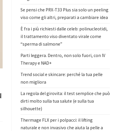
Se pensi che PRX-T33 Plus sia solo un peeling
viso come gli altri, preparati a cambiare idea
È fra i più richiesti dalle celeb: polinucleotidi,
il trattamento viso diventato virale come
“sperma di salmone”
Parti leggera. Dentro, non solo fuori, con IV
Therapy e NAD+
Trend social e skincare: perché la tua pelle
non migliora
ù
La regola del girovita: il test semplice che può
dirti molto sulla tua salute (e sulla tua
silhouette)
Thermage FLX per i polpacci: il lifting
naturale e non invasivo che aiuta la pelle a