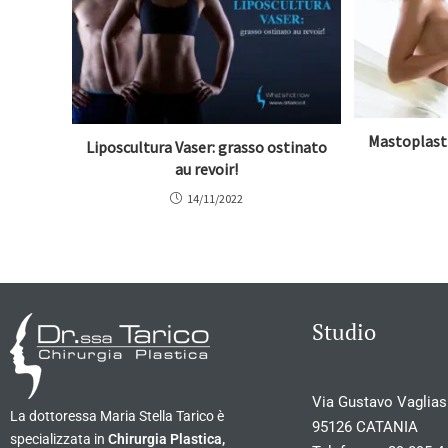
Mastoplasti
Liposcultura Vaser: grasso ostinato
au revoir!
14/11/2022
Studio
Via Gustavo Vagliasi
La dottoressa Maria Stella Tarico è
95126 CATANIA
specializzata in
Chirurgia Plastica,