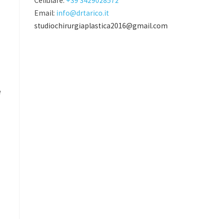
Cellulare:
+39 3429028572
Email:
info@drtarico.it
studiochirurgiaplastica2016@gmail.com
e