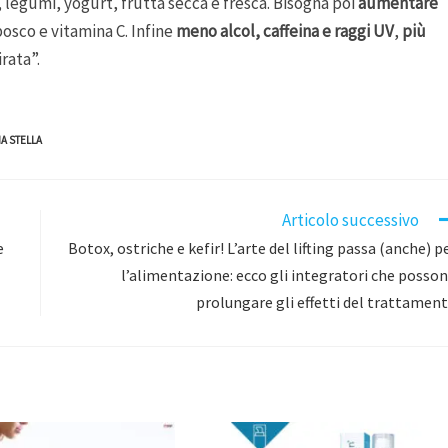
, legumi, yogurt, frutta secca e fresca. Bisogna poi
aumentare
 bosco e vitamina C. Infine
meno alcol, caffeina e raggi UV
,
più
rata”.
A STELLA
Articolo successivo
e
Botox, ostriche e kefir! L’arte del lifting passa (anche) p
l’alimentazione: ecco gli integratori che posso
prolungare gli effetti del trattamen