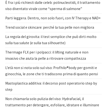
È fra i più richiesti dalle celeb: polinucleotidi, il trattamento
viso diventato virale come “sperma di salmone”
Parti leggera. Dentro, non solo fuori, con IV Therapy e NAD+
Trend social e skincare: perché la tua pelle non migliora
La regola del girovita: il test semplice che può dirti molto
sulla tua salute (e sulla tua silhouette)
Thermage FLX per i polpacci: il lifting naturale e non
invasivo che aiuta la pelle a ritrovare compattezza
L’età non si nota solo sul viso: Profhilo®body per gomiti e
ginocchia, le zone che ti tradiscono prima di quanto pensi
Mastoplastica additiva: il decorso post operatorio step by
step
Non chiamarla solo pulizia del viso: Hydrafacial, il
trattamento per detergere, esfoliare, idratare e illuminare