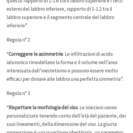
questa: rapporto di 1-1.6 tra il labbro superiore e i terzi
esterni del labbro inferiore, rapporto di 1-1.2 tra il
labbro superiore e il segmento centrale del labbro
inferiore”.
Regola n° 2
“
Correggere le asimmetrie
. Le infiltrazioni di acido
ialuronico rimodellano la forma e il volume nell’area
interessata dall’inestetismo e possono essere molto
efficaci per donare alle labbra una perfetta simmetria”.
Regola n° 3
“
Rispettare la morfologia del viso
. Le iniezioni vanno
personalizzate tenendo conto dell’età del paziente, dei
suoi lineamenti, della dimensione del viso. La giusta
proporzione è una questione identitaria, un parametro