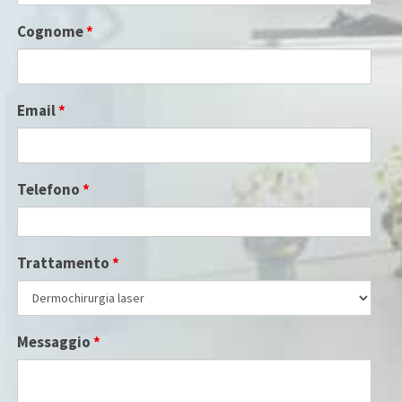
Cognome
*
Email
*
Telefono
*
Trattamento
*
Messaggio
*