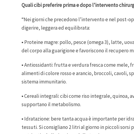
Quali cibi preferire prima e dopo l’intervento chirur
“Nei giorni che precedono l’intervento e nel post-ope
digerire, leggera ed equilibrata:
▪️ Proteine magre: pollo, pesce (omega 3), latte, uov
del corpo alla guarigione e favoriscono il recupero 
▪️ Antiossidanti: frutta e verdura fresca come mele, f
alimenti di colore rosso e arancio, broccoli, cavoli, s
sistema immunitario.
▪️ Cereali integrali: cibi come riso integrale, quinoa,
supportano il metabolismo.
▪️ Idratazione: bere tanta acqua è importante per idr
tessuti. Si consigliano 2 litri al giorno in piccoli so