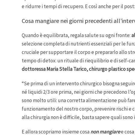
e ridurre i tempi di recupero. E così anche per il post:
Cosa mangiare nei giorni precedenti all’inte
Quando è equilibrata, regala salute su ogni fronte:
a
selezione completa di nutrienti essenziali per le funz
cruciale per supportare il corpo e prepararlo allo stre
tempo di detox: un rituale di riequilibrio e di self-c
dottoressa Maria Stella Tarico, chirurgo plastico spe
“Se prima di un intervento chirurgico bisogna seguire 
né liquidi 2/3 ore prima, nei giorni che precedono l’
sono molto utili: una corretta alimentazione può fare 
funzionamento del nostro corpo, prevenire rischi e com
alla chirurgia non è difficile, basta sapere quali sono i 
E allora scopriamo insieme cosa
non mangiare
e cosa 