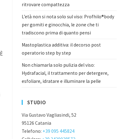
ritrovare compattezza
L’età non si nota solo sul viso: Profhilo®body
per gomiti e ginocchia, le zone che ti
tradiscono prima di quanto pensi
Mastoplastica additiva: il decorso post
operatorio step by step
 È
Non chiamarla solo pulizia del viso:
Hydrafacial, il trattamento per detergere,
esfoliare, idratare e illuminare la pelle
i
STUDIO
Via Gustavo Vagliasindi, 52
95126 Catania
Telefono:
+39 095 445824