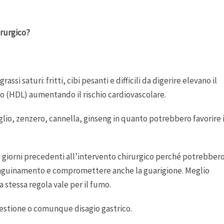
irurgico?
rassi saturi: fritti, cibi pesanti e difficili da digerire elevano il
o (HDL) aumentando il rischio cardiovascolare.
 aglio, zenzero, cannella, ginseng in quanto potrebbero favorire i
nei giorni precedenti all’intervento chirurgico perché potrebber
 sanguinamento e compromettere anche la guarigione. Meglio
a stessa regola vale per il fumo.
igestione o comunque disagio gastrico.