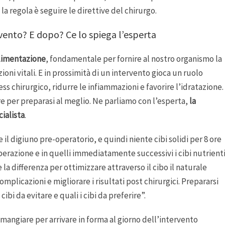
 la regola è seguire le direttive del chirurgo.
rvento? E dopo? Ce lo spiega l’esperta
limentazione
, fondamentale per fornire al nostro organismo la
ioni vitali. E in prossimità di un intervento gioca un ruolo
ss chirurgico, ridurre le infiammazioni e favorire l’idratazione.
are per preparasi al meglio. Ne parliamo con l’esperta,
la
cialista
.
il digiuno pre-operatorio, e quindi niente cibi solidi per 8 ore
operazione e in quelli immediatamente successivi i cibi nutrient
la differenza per ottimizzare attraverso il cibo il naturale
plicazioni e migliorare i risultati post chirurgici. Prepararsi
cibi da evitare e quali i cibi da preferire”.
mangiare per arrivare in forma al giorno dell’intervento