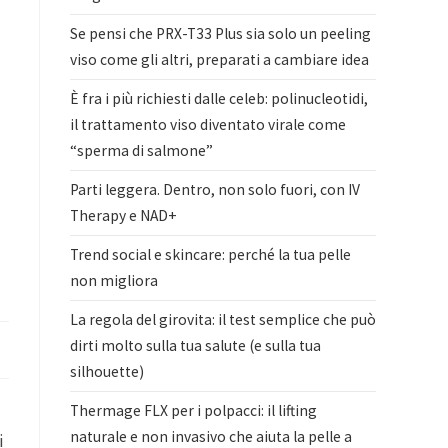
Se pensi che PRX-T33 Plus sia solo un peeling
viso come gli altri, preparati a cambiare idea
È fra i più richiesti dalle celeb: polinucleotidi,
il trattamento viso diventato virale come
“sperma di salmone”
Parti leggera. Dentro, non solo fuori, con IV
Therapy e NAD+
Trend social e skincare: perché la tua pelle
non migliora
La regola del girovita: il test semplice che può
dirti molto sulla tua salute (e sulla tua
silhouette)
Thermage FLX per i polpacci: il lifting
naturale e non invasivo che aiuta la pelle a
i