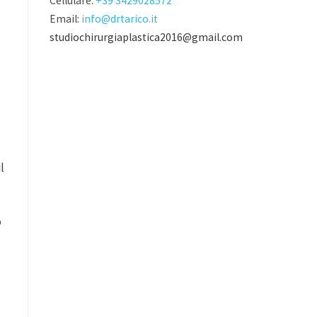
Cellulare:
+39 3429028572
Email:
info@drtarico.it
studiochirurgiaplastica2016@gmail.com
l
o