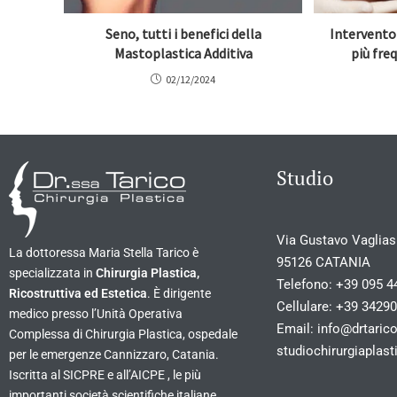
Seno, tutti i benefici della
Intervento
Mastoplastica Additiva
più fre
02/12/2024
Studio
Via Gustavo Vagliasi
La dottoressa Maria Stella Tarico è
95126 CATANIA
specializzata in
Chirurgia Plastica,
Telefono:
+39 095 4
Ricostruttiva ed Estetica
. È dirigente
Cellulare:
+39 3429
medico presso l’Unità Operativa
Email:
info@drtarico
Complessa di Chirurgia Plastica, ospedale
studiochirurgiapla
per le emergenze Cannizzaro, Catania.
Iscritta al SICPRE e all’AICPE , le più
importanti società scientifiche italiane.