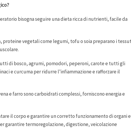
gico?
ratorio bisogna seguire una dieta ricca di nutrienti, facile da
a, proteine vegetali come legumi, tofu o soia preparano i tessut
muscolare.
rutti di bosco, agrumi, pomodori, peperoni, carote e tutti gli
pinaci e curcuma per ridurre l’infiammazione e rafforzare il
 avena e farro sono carboidrati complessi, forniscono energia e
atare il corpo e garantire un corretto funzionamento di organi e
rsi per garantire termoregolazione, digestione, veicolazione