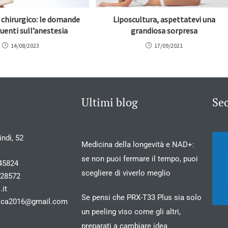
 chirurgico: le domande
Liposcultura, aspettatevi una
quenti sull’anestesia
grandiosa sorpresa
14/08/2023
17/09/2021
Ultimi blog
Se
ndi, 52
Medicina della longevità e NAD+:
se non puoi fermare il tempo, puoi
45824
scegliere di viverlo meglio
028572
.it
Se pensi che PRX-T33 Plus sia solo
stica2016@gmail.com
un peeling viso come gli altri,
preparati a cambiare idea