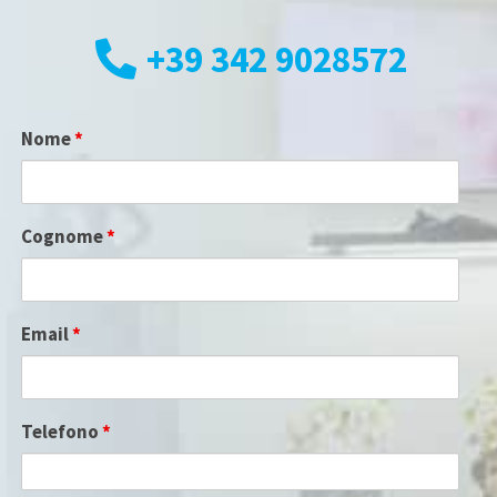
+39 342 9028572
Nome
*
Cognome
*
Email
*
Telefono
*