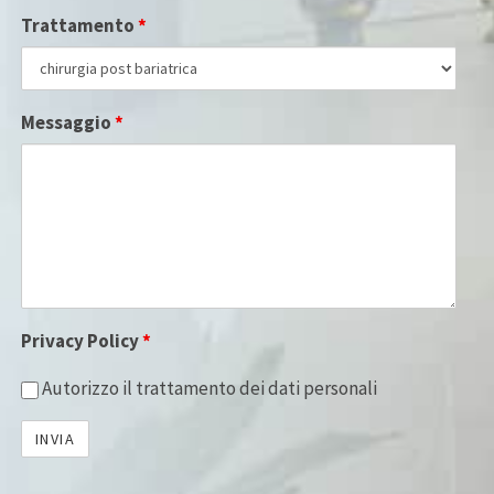
Trattamento
*
Messaggio
*
Privacy Policy
*
Autorizzo il trattamento dei dati personali