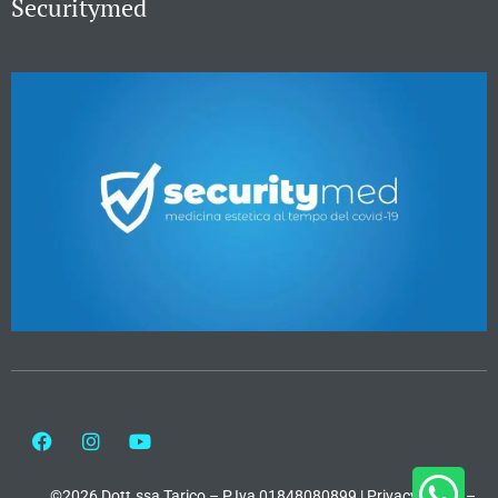
Securitymed
©2026 Dott.ssa Tarico – P.Iva 01848080899 |
Privacy Policy
–