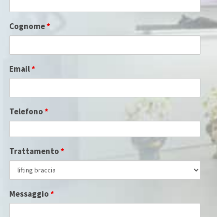
Cognome
*
Email
*
Telefono
*
Trattamento
*
Messaggio
*