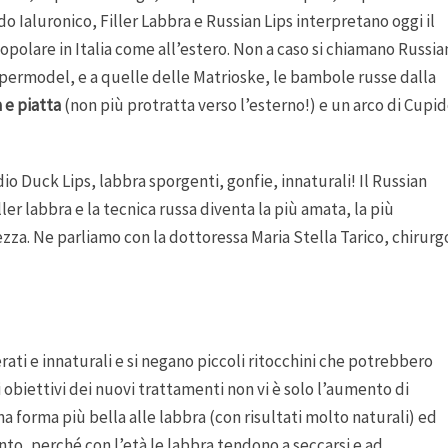
ido Ialuronico, Filler Labbra e Russian Lips interpretano oggi il
polare in Italia come all’estero. Non a caso si chiamano Russia
 supermodel, e a quelle delle Matrioske, le bambole russe dalla
 e piatta
(non più protratta verso l’esterno!) e un arco di Cupi
o Duck Lips, labbra sporgenti, gonfie, innaturali! Il Russian
ler labbra e la tecnica russa diventa la più amata, la più
lezza. Ne parliamo con la dottoressa Maria Stella Tarico, chirurg
rati e innaturali e si negano piccoli ritocchini che potrebbero
 obiettivi dei nuovi trattamenti non vi è solo l’aumento di
forma più bella alle labbra (con risultati molto naturali) ed
nto, perché con l’età le labbra tendono a seccarsi e ad