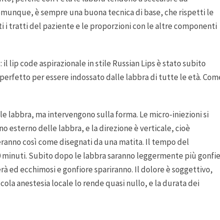
comunque, è sempre una buona tecnica di base, che rispetti le
i i tratti del paziente e le proporzioni con le altre componenti
 il lip code aspirazionale in stile Russian Lips è stato subito
erfetto per essere indossato dalle labbra di tutte le età. Com
e labbra, ma intervengono sulla forma. Le micro-iniezioni si
o esterno delle labbra, e la direzione è verticale, cioè
teranno così come disegnati da una matita. Il tempo del
20 minuti. Subito dopo le labbra saranno leggermente più gonfi
zerà ed ecchimosi e gonfiore spariranno. Il dolore è soggettivo,
cola anestesia locale lo rende quasi nullo, e la durata dei