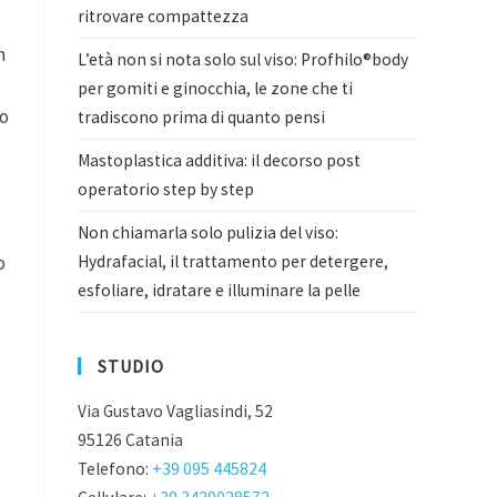
ritrovare compattezza
n
L’età non si nota solo sul viso: Profhilo®body
per gomiti e ginocchia, le zone che ti
do
tradiscono prima di quanto pensi
Mastoplastica additiva: il decorso post
operatorio step by step
Non chiamarla solo pulizia del viso:
o
Hydrafacial, il trattamento per detergere,
esfoliare, idratare e illuminare la pelle
STUDIO
Via Gustavo Vagliasindi, 52
95126 Catania
Telefono:
+39 095 445824