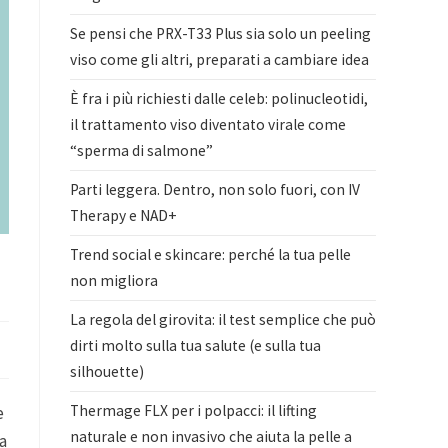
Se pensi che PRX-T33 Plus sia solo un peeling
viso come gli altri, preparati a cambiare idea
È fra i più richiesti dalle celeb: polinucleotidi,
il trattamento viso diventato virale come
“sperma di salmone”
Parti leggera. Dentro, non solo fuori, con IV
Therapy e NAD+
Trend social e skincare: perché la tua pelle
non migliora
La regola del girovita: il test semplice che può
dirti molto sulla tua salute (e sulla tua
silhouette)
Thermage FLX per i polpacci: il lifting
e
naturale e non invasivo che aiuta la pelle a
la