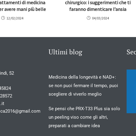
rattamenti di medicina
chirurgico: i suggerimenti che ti
er avere mani più belle
faranno dimenticare l’ansia
12/02/2024
04/03/2024
Ultimi blog
Se
ndi, 52
Medicina della longevità e NAD+:
se non puoi fermare il tempo, puoi
45824
scegliere di viverlo meglio
028572
.it
Se pensi che PRX-T33 Plus sia solo
stica2016@gmail.com
un peeling viso come gli altri,
preparati a cambiare idea