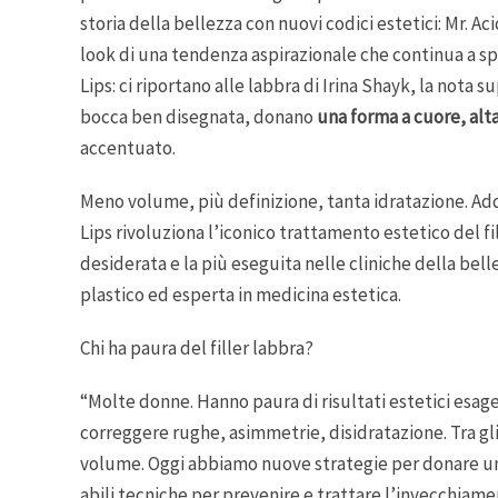
storia della bellezza con nuovi codici estetici: Mr. Ac
look di una tendenza aspirazionale che continua a spo
Lips: ci riportano alle labbra di Irina Shayk, la nota
bocca ben disegnata, donano
una forma a cuore, alta
accentuato.
Meno volume, più definizione, tanta idratazione. Addi
Lips rivoluziona l’iconico trattamento estetico del fil
desiderata e la più eseguita nelle cliniche della bel
plastico ed esperta in medicina estetica.
Chi ha paura del filler labbra?
“Molte donne. Hanno paura di risultati estetici esage
correggere rughe, asimmetrie, disidratazione. Tra gli
volume. Oggi abbiamo nuove strategie per donare una 
abili tecniche per prevenire e trattare l’invecchiame