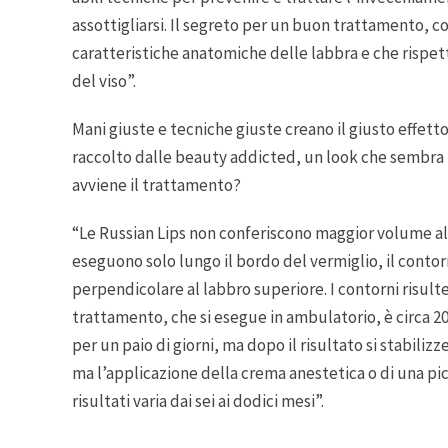
assottigliarsi. Il segreto per un buon trattamento, 
caratteristiche anatomiche delle labbra e che rispett
del viso”.
Mani giuste e tecniche giuste creano il giusto effetto:
raccolto dalle beauty addicted, un look che sembra p
avviene il trattamento?
“Le Russian Lips non conferiscono maggior volume all
eseguono solo lungo il bordo del vermiglio, il contorn
perpendicolare al labbro superiore. I contorni risul
trattamento, che si esegue in ambulatorio, è circa 
per un paio di giorni, ma dopo il risultato si stabiliz
ma l’applicazione della crema anestetica o di una pic
risultati varia dai sei ai dodici mesi”.