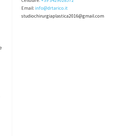
Cellulare:
+39 3429028572
Email:
info@drtarico.it
studiochirurgiaplastica2016@gmail.com
e
e