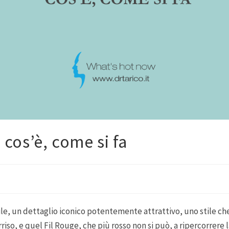
 cos’è, come si fa
le, un dettaglio iconico potentemente attrattivo, uno stile ch
riso, e quel Fil Rouge, che più rosso non si può, a ripercorrere 