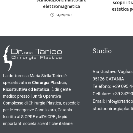
scopri i t
elettromagnetica
estetica p
04/09/2020
Studio
Via Gustavo Vagliasi
La dottoressa Maria Stella Tarico è
95126 CATANIA
specializzata in
Chirurgia Plastica,
Telefono:
+39 095 4
Ricostruttiva ed Estetica
. È dirigente
Cellulare:
+39 3429
medico presso l’Unità Operativa
Email:
info@drtarico
Complessa di Chirurgia Plastica, ospedale
studiochirurgiapla
per le emergenze Cannizzaro, Catania.
Iscritta al SICPRE e all’AICPE , le più
importanti società scientifiche italiane.