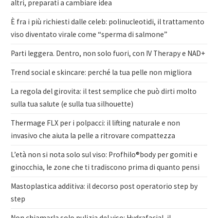
altri, preparati a cambiare idea
È fra i più richiesti dalle celeb: polinucleotidi, il trattamento
viso diventato virale come “sperma di salmone”
Parti leggera. Dentro, non solo fuori, con IV Therapy e NAD+
Trend social e skincare: perché la tua pelle non migliora
La regola del girovita: il test semplice che può dirti molto
sulla tua salute (e sulla tua silhouette)
Thermage FLX per i polpacci: il lifting naturale e non
invasivo che aiuta la pelle a ritrovare compattezza
L’età non si nota solo sul viso: Profhilo®body per gomiti e
ginocchia, le zone che ti tradiscono prima di quanto pensi
Mastoplastica additiva: il decorso post operatorio step by
step
Non chiamarla solo pulizia del viso: Hydrafacial, il