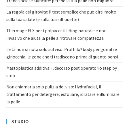
Trend social e skincare: perché la tua pelle non migliora
La regola del girovita: il test semplice che può dirti molto
sulla tua salute (e sulla tua silhouette)
Thermage FLX per i polpacci: il lifting naturale e non
invasivo che aiuta la pelle a ritrovare compattezza
L’età non si nota solo sul viso: Profhilo®body per gomiti e
ginocchia, le zone che ti tradiscono prima di quanto pensi
Mastoplastica additiva: il decorso post operatorio step by
step
Non chiamarla solo pulizia del viso: Hydrafacial, il
trattamento per detergere, esfoliare, idratare e illuminare
la pelle
STUDIO