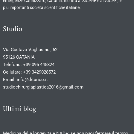
emergenze Cannizzaro, Catania. Iscritta al SICPRE e all’AICPE , le
più importanti società scientifiche italiane.
Studio
Via Gustavo Vagliasindi, 52
95126 CATANIA
Telefono:
+39 095 445824
Cellulare:
+39 3429028572
Email:
info@drtarico.it
studiochirurgiaplastica2016@gmail.com
Ultimi blog
Medicina della longevità e NAD+: se non puoi fermare il tempo,