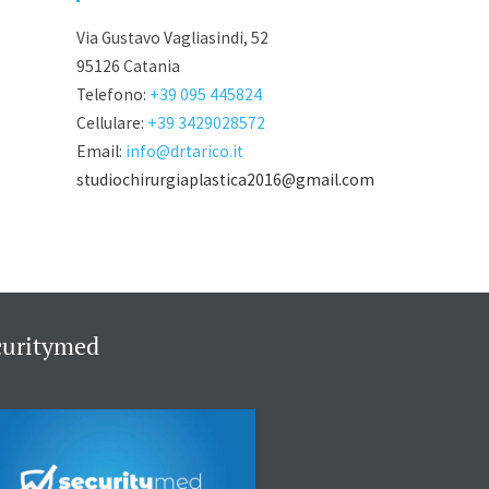
Via Gustavo Vagliasindi, 52
95126 Catania
Telefono:
+39 095 445824
Cellulare:
+39 3429028572
Email:
info@drtarico.it
studiochirurgiaplastica2016@gmail.com
curitymed