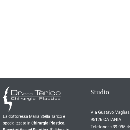
Studio
Via Gustavo Vagliasi
La dottoressa Maria Stella Tarico è
95126 CATANIA
specializzata in
Chirurgia Plastica,
Telefono:
+39 095 4
Ricostruttiva ed Estetica
. È dirigente