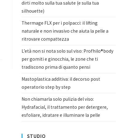
dirti molto sulla tua salute (e sulla tua
silhouette)
Thermage FLX per i polpacci: il lifting
naturale e non invasivo che aiuta la pelle a
ritrovare compattezza
L’età non si nota solo sul viso: Profhilo®body
per gomiti e ginocchia, le zone che ti
tradiscono prima di quanto pensi
Mastoplastica additiva: il decorso post
operatorio step by step
Non chiamarla solo pulizia del viso:
Hydrafacial, il trattamento per detergere,
esfoliare, idratare e illuminare la pelle
STUDIO