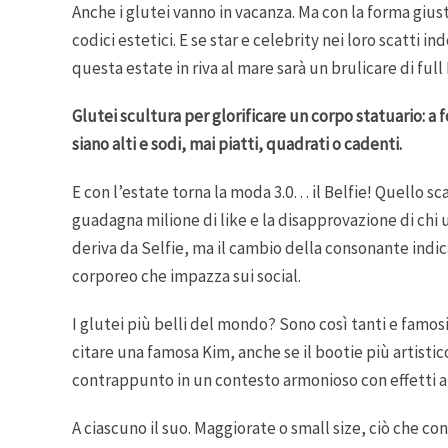
Anche i glutei vanno in vacanza. Ma con la forma giusta
codici estetici. E se star e celebrity nei loro scatti 
questa estate in riva al mare sarà un brulicare di full 
Glutei scultura per glorificare un corpo statuario: a 
siano alti e sodi, mai piatti, quadrati o cadenti.
E con l’estate torna la moda 3.0… il Belfie! Quello sc
guadagna milione di like e la disapprovazione di chi 
deriva da Selfie, ma il cambio della consonante indica
corporeo che impazza sui social.
I glutei più belli del mondo? Sono così tanti e famo
citare una famosa Kim, anche se il bootie più artisti
contrappunto in un contesto armonioso con effetti all
A ciascuno il suo. Maggiorate o small size, ciò che c