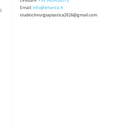
Cellulare:
+39 3429028572
Email:
info@drtarico.it
i
studiochirurgiaplastica2016@gmail.com