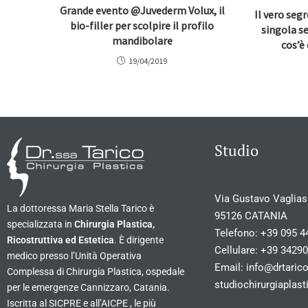
Grande evento @Juvederm Volux, il
Il vero segr
bio-filler per scolpire il profilo
singola se
mandibolare
cos’è
19/04/2019
Studio
Via Gustavo Vagliasi
La dottoressa Maria Stella Tarico è
95126 CATANIA
specializzata in
Chirurgia Plastica,
Telefono:
+39 095 4
Ricostruttiva ed Estetica
. È dirigente
Cellulare:
+39 3429
medico presso l’Unità Operativa
Email:
info@drtarico
Complessa di Chirurgia Plastica, ospedale
studiochirurgiapla
per le emergenze Cannizzaro, Catania.
Iscritta al SICPRE e all’AICPE , le più