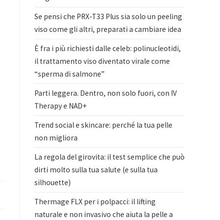
Se pensi che PRX-T33 Plus sia solo un peeling
viso come gli altri, preparati a cambiare idea
È fra i più richiesti dalle celeb: polinucleotidi,
il trattamento viso diventato virale come
“sperma di salmone”
Parti leggera. Dentro, non solo fuori, con IV
Therapy e NAD+
Trend social e skincare: perché la tua pelle
non migliora
La regola del girovita: il test semplice che può
dirti molto sulla tua salute (e sulla tua
silhouette)
Thermage FLX per i polpacci: il lifting
naturale e non invasivo che aiuta la pelle a