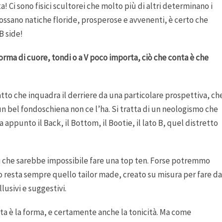
! Ci sono fisici scultorei che molto più di altri determinano i
indossano natiche floride, prosperose e avvenenti, è certo che
B side!
forma di cuore, tondi o a V poco importa, ciò che conta è che
atto che inquadra il derriere da una particolare prospettiva, ch
un bel fondoschiena non ce l’ha. Si tratta di un neologismo che
 appunto il Back, il Bottom, il Bootie, il lato B, quel distretto
si che sarebbe impossibile fare una top ten. Forse potremmo
co resta sempre quello tailor made, creato su misura per fare da
usivi e suggestivi.
onta è la forma, e certamente anche la tonicità. Ma come