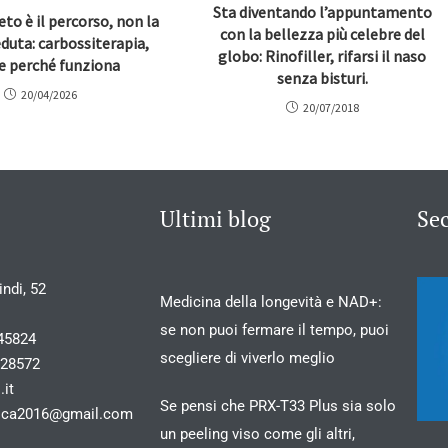
Sta diventando l’appuntamento
eto è il percorso, non la
con la bellezza più celebre del
duta: carbossiterapia,
globo: Rinofiller, rifarsi il naso
 e perché funziona
senza bisturi.
20/04/2026
20/07/2018
Ultimi blog
Se
ndi, 52
Medicina della longevità e NAD+:
se non puoi fermare il tempo, puoi
45824
scegliere di viverlo meglio
028572
.it
Se pensi che PRX-T33 Plus sia solo
stica2016@gmail.com
un peeling viso come gli altri,