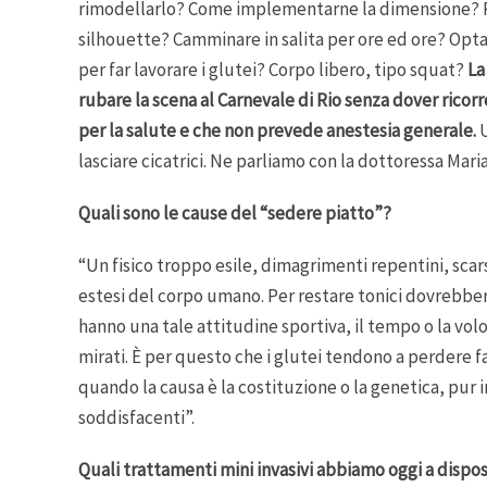
rimodellarlo? Come implementarne la dimensione? Pu
silhouette? Camminare in salita per ore ed ore? Optare
per far lavorare i glutei? Corpo libero, tipo squat?
La
rubare la scena al Carnevale di Rio senza dover ricorr
per la salute e che non prevede anestesia generale.
U
lasciare cicatrici. Ne parliamo con la dottoressa Maria
Quali sono le cause del “sedere piatto”?
“Un fisico troppo esile, dimagrimenti repentini, scars
estesi del corpo umano. Per restare tonici dovrebber
hanno una tale attitudine sportiva, il tempo o la v
mirati. È per questo che i glutei tendono a perdere f
quando la causa è la costituzione o la genetica, pur i
soddisfacenti”.
Quali trattamenti mini invasivi abbiamo oggi a dispos