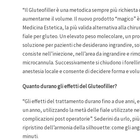
“Il Gluteofiller è una metodica sempre più richiesta c
aumentarne il volume. Il nuovo prodotto “magico” è 
Medicina Estetica, la più valida alternativa alla chi
fiale per gluteo. Un elevato peso molecolare, un pr
soluzione per pazienti che desiderano ingrandire, sol
consiste nell’iniezione, nell’area da ingrandire e ri
microcannula. Successivamente si chiudono i forellin
anestesia locale e consente di decidere forma e vo
Quanto durano gli effetti del Gluteofiller?
“Gli effetti del trattamento durano fino a due anni, 
un anno, utilizzando la metà delle fiale utilizzate ne
complicazioni post operatorie”. Sederini da urlo, più
ripristino dell’armonia della silhouette: come gli ange
minuti.