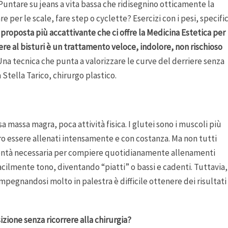
ntare su jeans a vita bassa che ridisegnino otticamente la
 per le scale, fare step o cyclette? Esercizi con i pesi, specific
 proposta più accattivante che ci offre la Medicina Estetica per
ere al bisturi è un trattamento veloce, indolore, non rischioso
na tecnica che punta a valorizzare le curve del derriere senza
 Stella Tarico, chirurgo plastico.
a massa magra, poca attività fisica. I glutei sono i muscoli più
o essere allenati intensamente e con costanza. Ma non tutti
olontà necessaria per compiere quotidianamente allenamenti
acilmente tono, diventando “piatti” o bassi e cadenti. Tuttavia,
mpegnandosi molto in palestra è difficile ottenere dei risultati
izione senza ricorrere alla chirurgia?