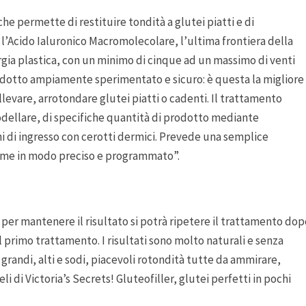
he permette di restituire tondità a glutei piatti e di
l’Acido Ialuronico Macromolecolare, l’ultima frontiera della
rurgia plastica, con un minimo di cinque ad un massimo di venti
odotto ampiamente sperimentato e sicuro: è questa la migliore
levare, arrotondare glutei piatti o cadenti. Il trattamento
modellare, di specifiche quantità di prodotto mediante
i di ingresso con cerotti dermici. Prevede una semplice
lume in modo preciso e programmato”.
e per mantenere il risultato si potrà ripetere il trattamento do
l primo trattamento. I risultati sono molto naturali e senza
 grandi, alti e sodi, piacevoli rotondità tutte da ammirare,
li di Victoria’s Secrets! Gluteofiller, glutei perfetti in pochi