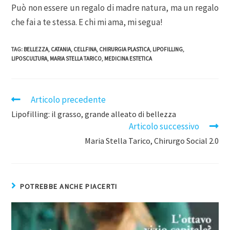
Può non essere un regalo di madre natura, ma un regalo
che fai a te stessa. E chi mi ama, mi segua!
TAG
:
BELLEZZA
,
CATANIA
,
CELLFINA
,
CHIRURGIA PLASTICA
,
LIPOFILLING
,
LIPOSCULTURA
,
MARIA STELLA TARICO
,
MEDICINA ESTETICA
Articolo precedente
Lipofilling: il grasso, grande alleato di bellezza
Articolo successivo
Maria Stella Tarico, Chirurgo Social 2.0
POTREBBE ANCHE PIACERTI