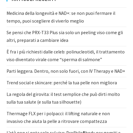
Medicina della longevità e NAD+: se non puoi fermare il
tempo, puoi scegliere di viverlo meglio
Se pensi che PRX-T33 Plus sia solo un peeling viso come gli
altri, preparati a cambiare idea
È fra i più richiesti dalle celeb: polinucleotidi, il trattamento
viso diventato virale come “sperma di salmone”
Parti leggera. Dentro, non solo fuori, con IV Therapy e NAD+
Trend social e skincare: perché la tua pelle non migliora
La regola del girovita: il test semplice che può dirti molto
sulla tua salute (e sulla tua silhouette)
Thermage FLX per i polpacci: il lifting naturale e non
invasivo che aiuta la pelle a ritrovare compattezza
L’età non si nota solo sul viso: Profhilo®body per gomiti e