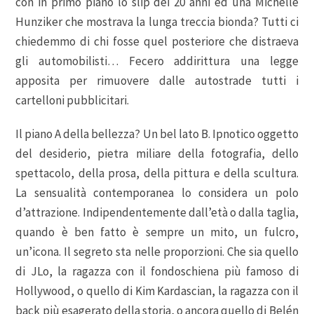
con in primo piano lo slip dei 20 anni ed una Michelle
Hunziker che mostrava la lunga treccia bionda? Tutti ci
chiedemmo di chi fosse quel posteriore che distraeva
gli automobilisti… Fecero addirittura una legge
apposita per rimuovere dalle autostrade tutti i
cartelloni pubblicitari.
Il piano A della bellezza? Un bel lato B. Ipnotico oggetto
del desiderio, pietra miliare della fotografia, dello
spettacolo, della prosa, della pittura e della scultura.
La sensualità contemporanea lo considera un polo
d’attrazione. Indipendentemente dall’età o dalla taglia,
quando è ben fatto è sempre un mito, un fulcro,
un’icona. Il segreto sta nelle proporzioni. Che sia quello
di JLo, la ragazza con il fondoschiena più famoso di
Hollywood, o quello di Kim Kardascian, la ragazza con il
back più esagerato della storia, o ancora quello di Belén