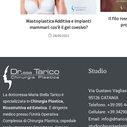
Il filo r
Mastoplastica Additiva e impianti
pro
mammari: cos’è il gel coesivo?
28/05/2021
Studio
Via Gustavo Vagliasi
La dottoressa Maria Stella Tarico è
95126 CATANIA
specializzata in
Chirurgia Plastica,
Telefono:
+39 095 4
Ricostruttiva ed Estetica
. È dirigente
Cellulare:
+39 3429
medico presso l’Unità Operativa
Email:
info@drtarico
Complessa di Chirurgia Plastica, ospedale
studiochirurgiapla