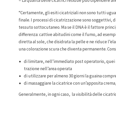
– La qualità delle cicatrici residue può dipendere an
“Certamente, gli esiti cicatriziali non sono tutti ugua
finale. I processi di cicatrizzazione sono soggettivi, 
tessuto sottocutaneo. Ma se il DNA è il fattore princi
differenza: cattive abitudini come il fumo, ad esempi
diretta al sole, che disidrata la pelle e ne riduce l
una colorazione scura che diventa permanente. Consi
di limitare, nell’immediato post operatorio, quei
trazione nell’area operata
di utilizzare per almeno 30 giorni la guaina compr
di massaggiare la cicatrice con un’apposita crema, 
Generalmente, in ogni caso, la visibilità delle cicatr