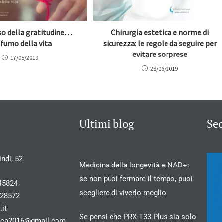
osso della gratitudine…
Chirurgia estetica e norme di
fumo della vita
sicurezza: le regole da seguire per
evitare sorprese
17/05/2019
28/06/2019
Ultimi blog
Se
ndi, 52
Medicina della longevità e NAD+:
se non puoi fermare il tempo, puoi
45824
scegliere di viverlo meglio
028572
.it
Se pensi che PRX-T33 Plus sia solo
stica2016@gmail.com