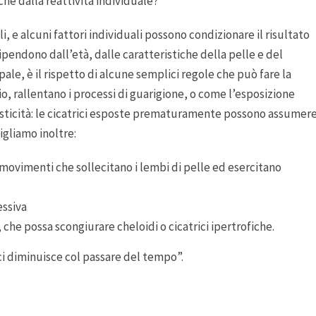
che dalla reattività individuale?
li, e alcuni fattori individuali possono condizionare il risultato
dipendono dall’età, dalle caratteristiche della pelle e del
pale, è il rispetto di alcune semplici regole che può fare la
o, rallentano i processi di guarigione, o come l’esposizione
’elasticità: le cicatrici esposte prematuramente possono assumer
gliamo inoltre:
 movimenti che sollecitano i lembi di pelle ed esercitano
essiva
che possa scongiurare cheloidi o cicatrici ipertrofiche.
ici diminuisce col passare del tempo”.