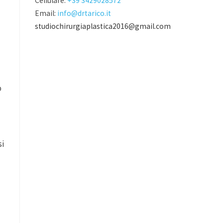
Cellulare:
+39 3429028572
Email:
info@drtarico.it
studiochirurgiaplastica2016@gmail.com
o
si