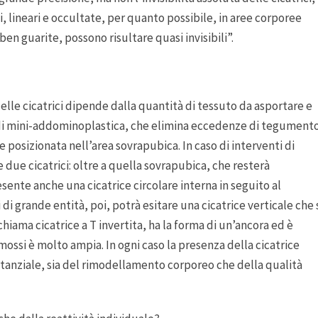
lineari e occultate, per quanto possibile, in aree corporee
ben guarite, possono risultare quasi invisibili”.
elle cicatrici dipende dalla quantità di tessuto da asportare e
so di mini-addominoplastica, che elimina eccedenze di tegument
 e posizionata nell’area sovrapubica. In caso di interventi di
due cicatrici: oltre a quella sovrapubica, che resterà
sente anche una cicatrice circolare interna in seguito al
di grande entità, poi, potrà esitare una cicatrice verticale che 
chiama cicatrice a T invertita, ha la forma di un’ancora ed è
rimossi è molto ampia. In ogni caso la presenza della cicatrice
ostanziale, sia del rimodellamento corporeo che della qualità