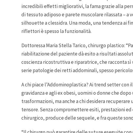
incredibili effetti migliorativi, la fama grazie alla 
di tessuto adiposo e parete muscolare rilassata – a v
silhouette a clessidra. Una moda, una tendenza ai fin
riflettori è spesso la funzionalità.
Dottoressa Maria Stella Tarico, chirurgo plastico: “P
riabilitazione del paziente dà esito a risultati ass
coscienza ricostruttiva e riparatrice, che racconta 
serie patologie dei retti addominali, spesso pericolos
A chi piace l’Addominoplastica? Ai trend setter con i
gravidanza e agli ex obesi, uomini o donne che dopo
trasformazioni, ma anche a chi desidera recuperare 
tensore. Senza compromettere esiti, prestazioni ed e
chirurgico, produce delle sequele, e fra queste sono i
“Il chirurgo può garantire delle suture eseguite con g