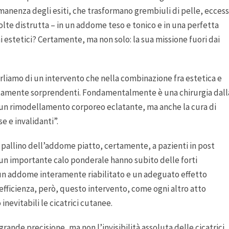
permanenza degli esiti, che trasformano grembiuli di pelle, eccess
olte distrutta – in un addome teso e tonico e in una perfetta
i estetici? Certamente, ma non solo: la sua missione fuori dai
arliamo di un intervento che nella combinazione fra estetica e
olutamente sorprendenti. Fondamentalmente è una chirurgia dall
sì un rimodellamento corporeo eclatante, ma anche la cura di
e e invalidanti”.
l pallino dell’addome piatto, certamente, a pazienti in post
 un importante calo ponderale hanno subito delle forti
un addome interamente riabilitato e un adeguato effetto
fficienza, però, questo intervento, come ogni altro atto
nevitabili le cicatrici cutanee.
rande precisione, ma non l’invisibilità assoluta delle cicatrici,