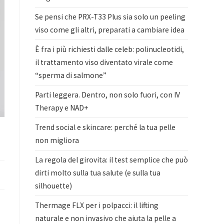
Se pensi che PRX-T33 Plus sia solo un peeling
viso come gli altri, preparati a cambiare idea
È fra i più richiesti dalle celeb: polinucleotidi,
il trattamento viso diventato virale come
“sperma di salmone”
Parti leggera. Dentro, non solo fuori, con IV
Therapy e NAD+
Trend social e skincare: perché la tua pelle
non migliora
La regola del girovita: il test semplice che può
dirti molto sulla tua salute (e sulla tua
silhouette)
Thermage FLX per i polpacci: il lifting
naturale e non invasivo che aiuta la pelle a