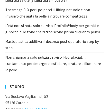
sulla tua salute (e sulla tua silhouette)
Thermage FLX per i polpacci: il lifting naturale e non
invasivo che aiuta la pelle a ritrovare compattezza
L’età non si nota solo sul viso: Profhilo®body per gomiti e
ginocchia, le zone che ti tradiscono prima di quanto pensi
Mastoplastica additiva: il decorso post operatorio step by
step
Non chiamarla solo pulizia del viso: Hydrafacial, il
trattamento per detergere, esfoliare, idratare e illuminare
la pelle
STUDIO
Via Gustavo Vagliasindi, 52
95126 Catania