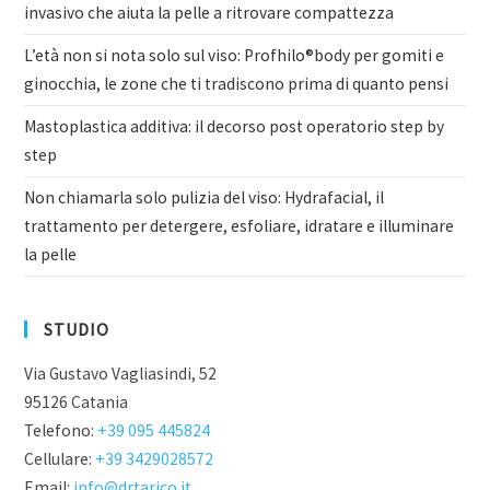
invasivo che aiuta la pelle a ritrovare compattezza
L’età non si nota solo sul viso: Profhilo®body per gomiti e
ginocchia, le zone che ti tradiscono prima di quanto pensi
Mastoplastica additiva: il decorso post operatorio step by
step
Non chiamarla solo pulizia del viso: Hydrafacial, il
trattamento per detergere, esfoliare, idratare e illuminare
la pelle
STUDIO
Via Gustavo Vagliasindi, 52
95126 Catania
Telefono:
+39 095 445824
Cellulare:
+39 3429028572
Email:
info@drtarico.it