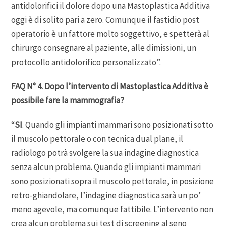
antidolorifici il dolore dopo una Mastoplastica Additiva
oggi è di solito pari a zero. Comunque il fastidio post
operatorio è un fattore molto soggettivo, e spetterà al
chirurgo consegnare al paziente, alle dimissioni, un
protocollo antidolorifico personalizzato”.
FAQ N° 4. Dopo l’intervento di Mastoplastica Additiva è
possibile fare la mammografia?
“
SI
. Quando gli impianti mammari sono posizionati sotto
il muscolo pettorale o con tecnica dual plane, il
radiologo potrà svolgere la sua indagine diagnostica
senza alcun problema. Quando gli impianti mammari
sono posizionati sopra il muscolo pettorale, in posizione
retro-ghiandolare, l’indagine diagnostica sarà un po’
meno agevole, ma comunque fattibile. L’intervento non
crea alcun problema sui test di screening al seno