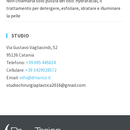
Non chiamarla solo pulizia del viso: Hydrafacial, il
trattamento per detergere, esfoliare, idratare e illuminare
la pelle
STUDIO
Via Gustavo Vagliasindi, 52
95126 Catania
Telefono:
+39 095 445824
Cellulare:
+39 3429028572
Email:
info@drtarico.it
studiochirurgiaplastica2016@gmail.com