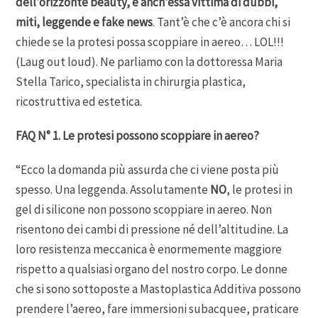
dell’orizzonte beauty, è anch’essa vittima di dubbi,
miti, leggende e fake news
. Tant’è che c’è ancora chi si
chiede se la protesi possa scoppiare in aereo… LOL!!!
(Laug out loud). Ne parliamo con la dottoressa Maria
Stella Tarico, specialista in chirurgia plastica,
ricostruttiva ed estetica.
FAQ N° 1. Le protesi possono scoppiare in aereo?
“Ecco la domanda più assurda che ci viene posta più
spesso. Una leggenda. Assolutamente
NO
, le protesi in
gel di silicone non possono scoppiare in aereo. Non
risentono dei cambi di pressione né dell’altitudine. La
loro resistenza meccanica è enormemente maggiore
rispetto a qualsiasi organo del nostro corpo. Le donne
che si sono sottoposte a Mastoplastica Additiva possono
prendere l’aereo, fare immersioni subacquee, praticare