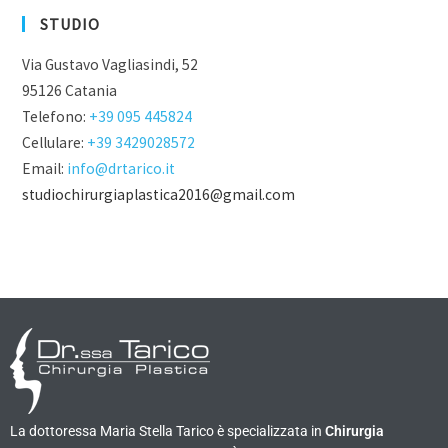
STUDIO
Via Gustavo Vagliasindi, 52
95126 Catania
Telefono:
+39 095 445824
Cellulare:
+39 3429028572
Email:
info@drtarico.it
studiochirurgiaplastica2016@gmail.com
La dottoressa Maria Stella Tarico è specializzata in
Chirurgia