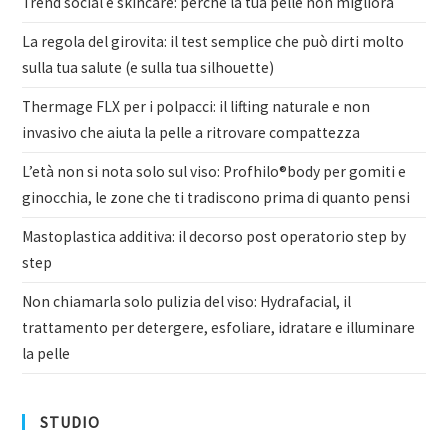
Trend social e skincare: perché la tua pelle non migliora
La regola del girovita: il test semplice che può dirti molto
sulla tua salute (e sulla tua silhouette)
Thermage FLX per i polpacci: il lifting naturale e non
invasivo che aiuta la pelle a ritrovare compattezza
L’età non si nota solo sul viso: Profhilo®body per gomiti e
ginocchia, le zone che ti tradiscono prima di quanto pensi
Mastoplastica additiva: il decorso post operatorio step by
step
Non chiamarla solo pulizia del viso: Hydrafacial, il
trattamento per detergere, esfoliare, idratare e illuminare
la pelle
STUDIO