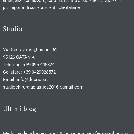
emergenze Cannizzaro, Catania. Iscritta al SICPRE e all’AICPE , le
più importanti società scientifiche italiane.
Studio
Via Gustavo Vagliasindi, 52
95126 CATANIA
Telefono:
+39 095 445824
Cellulare:
+39 3429028572
Email:
info@drtarico.it
studiochirurgiaplastica2016@gmail.com
Ultimi blog
Medicina della longevità e NAD+: se non puoi fermare il tempo,