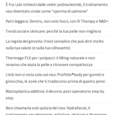
È fra i più richiesti dalle celeb: polinucleotidi, il trattamento
viso diventato virale come “sperma di salmone”
Parti leggera. Dentro, non solo fuori, con IV Therapy e NAD+
Trend social e skincare: perché la tua pelle non migliora
La regola del girovita: il test semplice che può dirti molto
sulla tua salute (e sulla tua silhouette)
Thermage FLX per i polpacci: il lifting naturale e non
invasivo che aiuta la pelle a ritrovare compattezza
L’età non si nota solo sul viso: Profhilo®body per gomiti e
ginocchia, le zone che ti tradiscono prima di quanto pensi
Mastoplastica additiva: il decorso post operatorio step by
step
Non chiamarla solo pulizia del viso: Hydrafacial, il
trattamento per detergere, esfoliare, idratare e illuminare