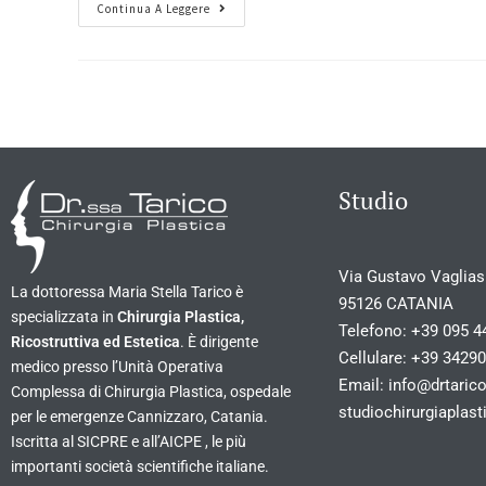
Continua A Leggere
Studio
Via Gustavo Vagliasi
La dottoressa Maria Stella Tarico è
95126 CATANIA
specializzata in
Chirurgia Plastica,
Telefono:
+39 095 4
Ricostruttiva ed Estetica
. È dirigente
Cellulare:
+39 3429
medico presso l’Unità Operativa
Email:
info@drtarico
Complessa di Chirurgia Plastica, ospedale
studiochirurgiapla
per le emergenze Cannizzaro, Catania.
Iscritta al SICPRE e all’AICPE , le più
importanti società scientifiche italiane.