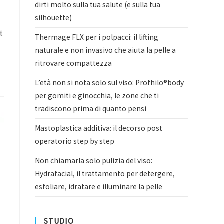
dirti molto sulla tua salute (e sulla tua
silhouette)
t
Thermage FLX per i polpacci: il lifting
naturale e non invasivo che aiuta la pelle a
ritrovare compattezza
L’età non si nota solo sul viso: Profhilo®body
per gomiti e ginocchia, le zone che ti
tradiscono prima di quanto pensi
Mastoplastica additiva: il decorso post
operatorio step by step
Non chiamarla solo pulizia del viso:
Hydrafacial, il trattamento per detergere,
esfoliare, idratare e illuminare la pelle
STUDIO