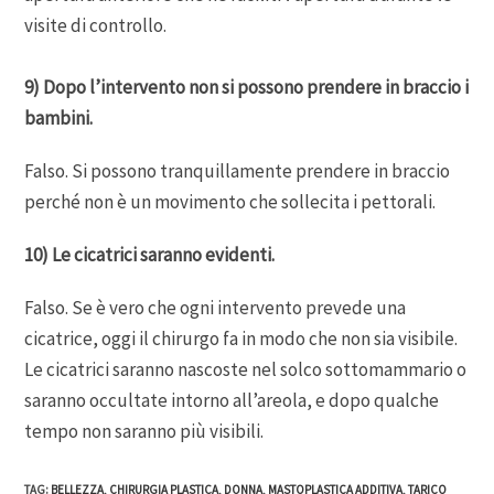
visite di controllo.
9) Dopo l’intervento non si possono prendere in braccio i
bambini.
Falso. Si possono tranquillamente prendere in braccio
perché non è un movimento che sollecita i pettorali.
10) Le cicatrici saranno evidenti.
Falso. Se è vero che ogni intervento prevede una
cicatrice, oggi il chirurgo fa in modo che non sia visibile.
Le cicatrici saranno nascoste nel solco sottomammario o
saranno occultate intorno all’areola, e dopo qualche
tempo non saranno più visibili.
TAG
:
BELLEZZA
,
CHIRURGIA PLASTICA
,
DONNA
,
MASTOPLASTICA ADDITIVA
,
TARICO