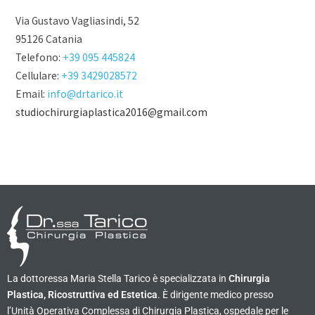
Via Gustavo Vagliasindi, 52
95126 Catania
Telefono:
+39 095 445824
Cellulare:
+39 3429028572
Email:
info@drtarico.it
studiochirurgiaplastica2016@gmail.com
La dottoressa Maria Stella Tarico è specializzata in
Chirurgia
Plastica, Ricostruttiva ed Estetica
. È dirigente medico presso
l’Unità Operativa Complessa di Chirurgia Plastica, ospedale per le