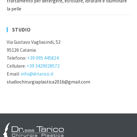
trattamento per detergere, esfoliare, idratare e illuminare
la pelle
STUDIO
Via Gustavo Vagliasindi, 52
95126 Catania
Telefono:
+39 095 445824
Cellulare:
+39 3429028572
Email:
info@drtarico.it
studiochirurgiaplastica2016@gmail.com