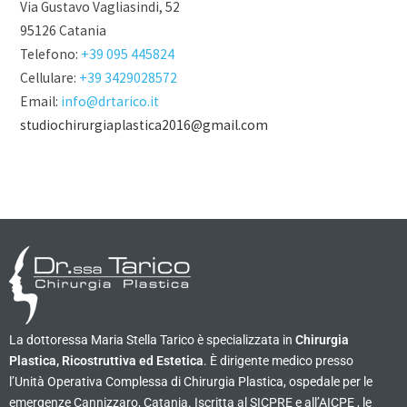
Via Gustavo Vagliasindi, 52
95126 Catania
Telefono:
+39 095 445824
Cellulare:
+39 3429028572
Email:
info@drtarico.it
studiochirurgiaplastica2016@gmail.com
La dottoressa Maria Stella Tarico è specializzata in
Chirurgia
Plastica, Ricostruttiva ed Estetica
. È dirigente medico presso
l’Unità Operativa Complessa di Chirurgia Plastica, ospedale per le
emergenze Cannizzaro, Catania. Iscritta al SICPRE e all’AICPE , le