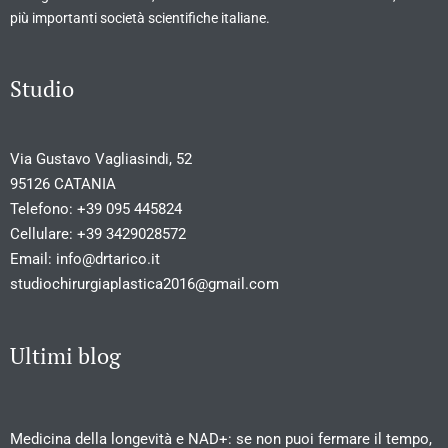
più importanti società scientifiche italiane.
Studio
Via Gustavo Vagliasindi, 52
95126 CATANIA
Telefono:
+39 095 445824
Cellulare:
+39 3429028572
Email:
info@drtarico.it
studiochirurgiaplastica2016@gmail.com
Ultimi blog
Medicina della longevità e NAD+: se non puoi fermare il tempo,