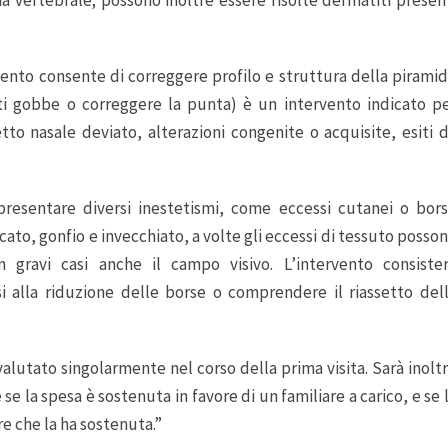
ervento consente di correggere profilo e struttura della pirami
i gobbe o correggere la punta) è un intervento indicato p
tto nasale deviato, alterazioni congenite o acquisite, esiti 
presentare diversi inestetismi, come eccessi cutanei o bor
cato, gonfio e invecchiato, a volte gli eccessi di tessuto posso
n gravi casi anche il campo visivo. L’intervento consiste
i alla riduzione delle borse o comprendere il riassetto del
utato singolarmente nel corso della prima visita. Sarà inolt
se la spesa è sostenuta in favore di un familiare a carico, e se 
re che la ha sostenuta.”