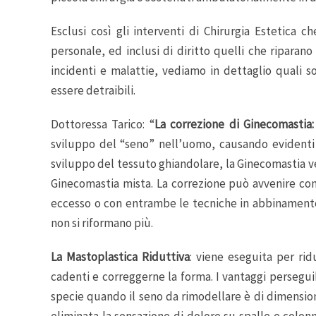
Esclusi così gli interventi di Chirurgia Estetica
personale, ed inclusi di diritto quelli che riparan
incidenti e malattie, vediamo in dettaglio quali so
essere detraibili.
Dottoressa Tarico: “
La correzione di Ginecomastia:
sviluppo del “seno” nell’uomo, causando evidenti 
sviluppo del tessuto ghiandolare, la Ginecomastia v
Ginecomastia mista. La correzione può avvenire con 
eccesso o con entrambe le tecniche in abbinamento, 
non si riformano più.
La Mastoplastica Riduttiva
: viene eseguita per ri
cadenti e correggerne la forma. I vantaggi persegu
specie quando il seno da rimodellare è di dimension
eliminata la sensazione di dolore su spalle e colon