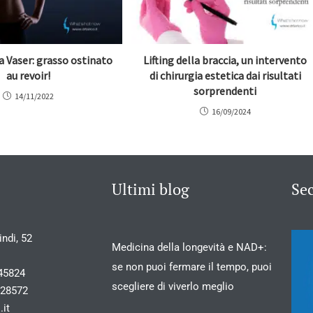
a Vaser: grasso ostinato
Lifting della braccia, un intervento
au revoir!
di chirurgia estetica dai risultati
sorprendenti
14/11/2022
16/09/2024
Ultimi blog
Se
ndi, 52
Medicina della longevità e NAD+:
se non puoi fermare il tempo, puoi
45824
scegliere di viverlo meglio
028572
.it