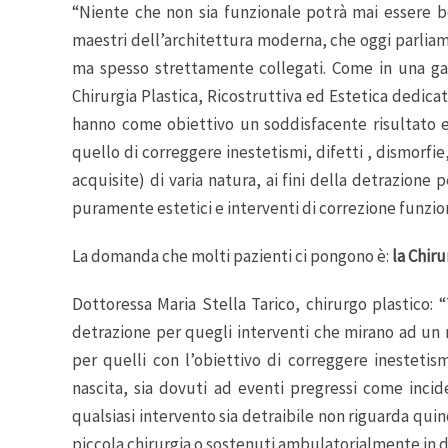
“Niente che non sia funzionale potrà mai essere bel
maestri dell’architettura moderna, che oggi parliamo
ma spesso strettamente collegati. Come in una galle
Chirurgia Plastica, Ricostruttiva ed Estetica dedic
hanno come obiettivo un soddisfacente risultato es
quello di correggere inestetismi, difetti , dismorf
acquisite) di varia natura, ai fini della detrazione 
puramente estetici e interventi di correzione funzio
La domanda che molti pazienti ci pongono è:
la Chiru
Dottoressa Maria Stella Tarico, chirurgo plastico: 
detrazione per quegli interventi che mirano ad un r
per quelli con l’obiettivo di correggere inestetism
nascita, sia dovuti ad eventi pregressi come incide
qualsiasi intervento sia detraibile non riguarda quind
piccola chirurgia o sostenuti ambulatorialmente in day