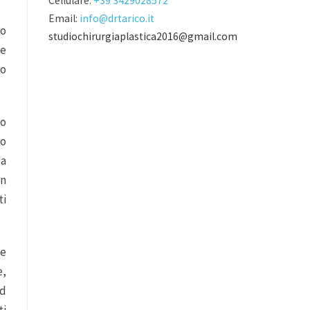
Cellulare:
+39 3429028572
Email:
info@drtarico.it
to
studiochirurgiaplastica2016@gmail.com
me
no
lo
vo
la
in
ti
 e
e,
ed
ti