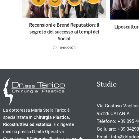
Recensioni e Brend Reputation: il
Liposcultur
segreto del successo ai tempi dei
Social
10/04/2020
Studio
Via Gustavo Vagliasi
La dottoressa Maria Stella Tarico è
95126 CATANIA
specializzata in
Chirurgia Plastica,
Telefono:
+39 095 4
Ricostruttiva ed Estetica
. È dirigente
Cellulare:
+39 3429
medico presso l’Unità Operativa
Email:
info@drtarico
Complessa di Chirurgia Plastica, ospedale