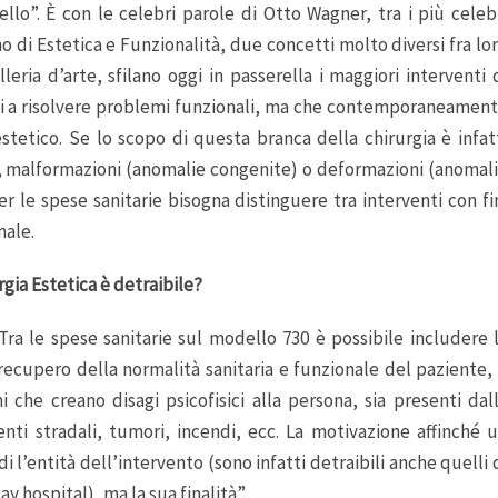
lo”. È con le celebri parole di Otto Wagner, tra i più celeb
 di Estetica e Funzionalità, due concetti molto diversi fra lo
ria d’arte, sfilano oggi in passerella i maggiori interventi 
ati a risolvere problemi funzionali, ma che contemporaneamen
tetico. Se lo scopo di questa branca della chirurgia è infat
ie, malformazioni (anomalie congenite) o deformazioni (anomal
per le spese sanitarie bisogna distinguere tra interventi con fi
nale.
rgia Estetica è detraibile?
“Tra le spese sanitarie sul modello 730 è possibile includere 
ecupero della normalità sanitaria e funzionale del paziente,
i che creano disagi psicofisici alla persona, sia presenti dal
nti stradali, tumori, incendi, ecc. La motivazione affinché 
i l’entità dell’intervento (sono infatti detraibili anche quelli 
 hospital), ma la sua finalità”.