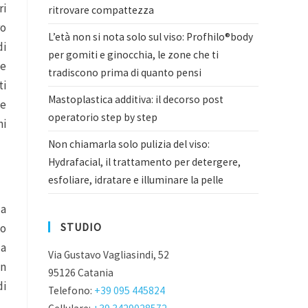
ri
ritrovare compattezza
ro
L’età non si nota solo sul viso: Profhilo®body
di
per gomiti e ginocchia, le zone che ti
te
tradiscono prima di quanto pensi
ti
Mastoplastica additiva: il decorso post
ie
operatorio step by step
ni
Non chiamarla solo pulizia del viso:
Hydrafacial, il trattamento per detergere,
esfoliare, idratare e illuminare la pelle
la
STUDIO
 o
la
Via Gustavo Vagliasindi, 52
un
95126 Catania
di
Telefono:
+39 095 445824