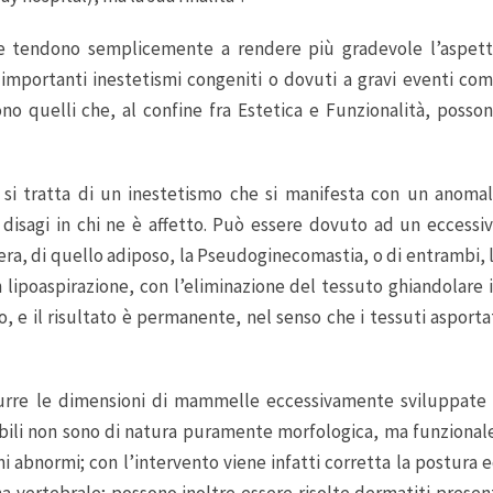
 che tendono semplicemente a rendere più gradevole l’aspet
o importanti inestetismi congeniti o dovuti a gravi eventi co
no quelli che, al confine fra Estetica e Funzionalità, posso
si tratta di un inestetismo che si manifesta con un anoma
disagi in chi ne è affetto. Può essere dovuto ad un eccessi
era, di quello adiposo, la Pseudoginecomastia, o di entrambi, 
lipoaspirazione, con l’eliminazione del tessuto ghiandolare 
e il risultato è permanente, nel senso che i tessuti asporta
durre le dimensioni di mammelle eccessivamente sviluppate
ibili non sono di natura puramente morfologica, ma funzional
i abnormi; con l’intervento viene infatti corretta la postura 
na vertebrale; possono inoltre essere risolte dermatiti presen