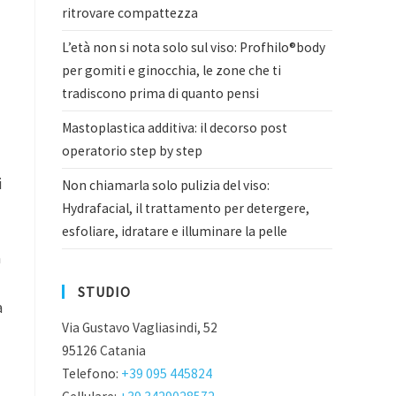
ritrovare compattezza
L’età non si nota solo sul viso: Profhilo®body
per gomiti e ginocchia, le zone che ti
tradiscono prima di quanto pensi
Mastoplastica additiva: il decorso post
operatorio step by step
i
Non chiamarla solo pulizia del viso:
Hydrafacial, il trattamento per detergere,
esfoliare, idratare e illuminare la pelle
a
STUDIO
a
Via Gustavo Vagliasindi, 52
95126 Catania
Telefono:
+39 095 445824