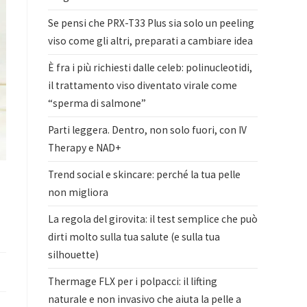
Se pensi che PRX-T33 Plus sia solo un peeling
viso come gli altri, preparati a cambiare idea
È fra i più richiesti dalle celeb: polinucleotidi,
il trattamento viso diventato virale come
“sperma di salmone”
Parti leggera. Dentro, non solo fuori, con IV
Therapy e NAD+
Trend social e skincare: perché la tua pelle
l
non migliora
La regola del girovita: il test semplice che può
dirti molto sulla tua salute (e sulla tua
silhouette)
Thermage FLX per i polpacci: il lifting
naturale e non invasivo che aiuta la pelle a