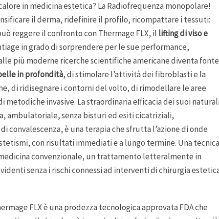
el calore in medicina estetica? La Radiofrequenza monopolare!
ificare il derma, ridefinire il profilo, ricompattare i tessuti:
 può reggere il confronto con Thermage FLX, il
lifting di viso e
antiage in grado di sorprendere per le sue performance,
e alle più moderne ricerche scientifiche americane diventa fonte
pelle in profondità
, di stimolare l’attività dei fibroblasti e la
, di ridisegnare i contorni del volto, di rimodellare le aree
i metodiche invasive. La straordinaria efficacia dei suoi natural
, ambulatoriale, senza bisturi ed esiti cicatriziali,
e di convalescenza, è una terapia che sfrutta l’azione di onde
stetismi, con risultati immediati e a lungo termine. Una tecnic
 medicina convenzionale, un trattamento letteralmente in
identi senza i rischi connessi ad interventi di chirurgia estetic
“Thermage FLX è una prodezza tecnologica approvata FDA che