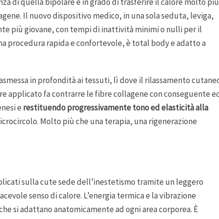
a di quella bipolare è in grado di trasferire il calore molto più
lagene. Il nuovo dispositivo medico, in una sola seduta, leviga,
e più giovane, con tempi di inattività minimi o nulli per il
na procedura rapida e confortevole, è total body e adatto a
asmessa in profondità ai tessuti, lì dove il rilassamento cutane
ore applicato fa contrarre le fibre collagene con conseguente e
enesi e
restituendo progressivamente tono ed elasticità alla
microcircolo. Molto più che una terapia, una rigenerazione
licati sulla cute sede dell’inestetismo tramite un leggero
acevole senso di calore. L’energia termica e la vibrazione
, che si adattano anatomicamente ad ogni area corporea. È