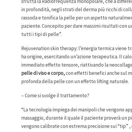
sfrutta la Radiofrequenza monopolare, che a differenz
in profondità, negli strati del derma più ricchi di col
rassoda e tonifica la pelle per un aspetto naturalment
paziente. Concepito per dare massimi risultati con u
tutti i tipi di pelle”.
Rejuvenation skin therapy: l’energia termica viene tr
ha origine, esercitando un’azione terapeutica. Il cal
immediato effetto tensore, riattivando la neocollag
pelle di viso e corpo,
con effetti benefici anche sul 
profonda della pelle con un effetto lifting naturale.
– Come si svolge il trattamento?
“La tecnologia impiega dei manipoli che vengono app
massaggio, durante il quale il paziente proverà un pi
vengono calibrate con estrema precisione sui “tip” 