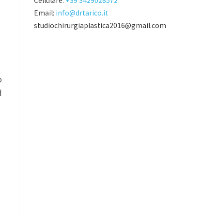
Cellulare:
+39 3429028572
Email:
info@drtarico.it
studiochirurgiaplastica2016@gmail.com
o
d