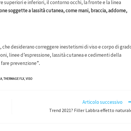
superiori e inferiori, il contorno occhi, la fronte e la linea
zone soggette a lassità cutanea, come mani, braccia, addome,
 che desiderano correggere inestetismi di viso e corpo di grad
oni, linee d’espressione, lassità cutanea e cedimenti della
o fare prevenzione”
.
ZA
,
THERMAGE FLX
,
VISO
Articolo successivo
Trend 2021? Filler Labbra effetto natural