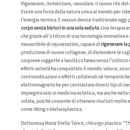
Rigenerare, rivitalizzare, rassodare. Il nuovo rito d
Esiste una forza della natura unica al mondo per ridens
l’energia termica. E nessun device tradizionale oggi
corpo senza bisturi in una sola seduta
. Una terapia 
che grazie all’utilizzo di una tecnologia innovativa 
inesauribile di rejuvenation, capace di
rigenerare la 
produzione di nuovo collagene, di distendere le rughe
corporee soggette a lassità cutanea senza l’utilizzo d
effetti antietà ha conquistato il mondo: veloce, sicura
controindicazioni o effetti collaterali né tempistich
elettromagnetiche per contrastare diversi tipi di ine
impiegata solo in medicina estetica, ma anche nella
volata, poiché consente di ottenere risultati molto ev
come lifting o blefaroplastica.
Dottoressa Maria Stella Tarico, chirurgo plastico: 