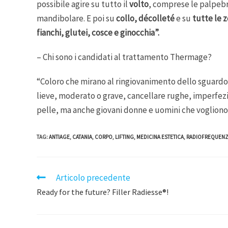
possibile agire su tutto il
volto
, comprese le palpebre 
mandibolare. E poi su
collo, décolleté
e su
tutte le 
fianchi, glutei, cosce e ginocchia”.
– Chi sono i candidati al trattamento Thermage?
“Coloro che mirano al ringiovanimento dello sguardo,
lieve, moderato o grave, cancellare rughe, imperfezi
pelle, ma anche giovani donne e uomini che voglion
TAG
:
ANTIAGE
,
CATANIA
,
CORPO
,
LIFTING
,
MEDICINA ESTETICA
,
RADIOFREQUEN
Articolo precedente
Ready for the future? Filler Radiesse®!