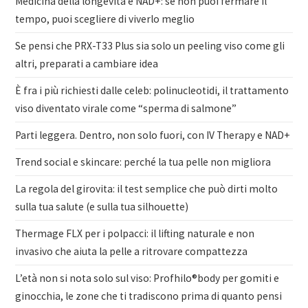
Medicina della longevità e NAD+: se non puoi fermare il
tempo, puoi scegliere di viverlo meglio
Se pensi che PRX-T33 Plus sia solo un peeling viso come gli
altri, preparati a cambiare idea
È fra i più richiesti dalle celeb: polinucleotidi, il trattamento
viso diventato virale come “sperma di salmone”
Parti leggera. Dentro, non solo fuori, con IV Therapy e NAD+
Trend social e skincare: perché la tua pelle non migliora
La regola del girovita: il test semplice che può dirti molto
sulla tua salute (e sulla tua silhouette)
Thermage FLX per i polpacci: il lifting naturale e non
invasivo che aiuta la pelle a ritrovare compattezza
L’età non si nota solo sul viso: Profhilo®body per gomiti e
ginocchia, le zone che ti tradiscono prima di quanto pensi