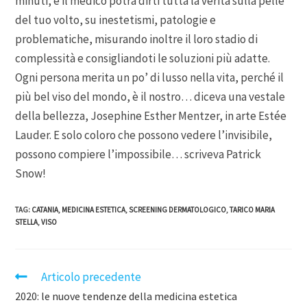
minuti, e il medico potrà dirti tutta la verità sulla pelle
del tuo volto, su inestetismi, patologie e
problematiche, misurando inoltre il loro stadio di
complessità e consigliandoti le soluzioni più adatte.
Ogni persona merita un po’ di lusso nella vita, perché il
più bel viso del mondo, è il nostro… diceva una vestale
della bellezza, Josephine Esther Mentzer, in arte Estée
Lauder. E solo coloro che possono vedere l’invisibile,
possono compiere l’impossibile… scriveva Patrick
Snow!
TAG
:
CATANIA
,
MEDICINA ESTETICA
,
SCREENING DERMATOLOGICO
,
TARICO MARIA
STELLA
,
VISO
Articolo precedente
2020: le nuove tendenze della medicina estetica